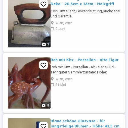
Deko - 20,5cm x 16cm - Holzgriff
Kein Umtausch,Gewährleistung,Rückgabe
und Garantie.
Wien, Wien
9 Juni
2
Reh mit Kitz - Porzellan - alte Figur
Reh mit Kitz - Porzellan - alt - siehe Bild -
sehr guter Sammlerzustand Höhe:
11,5cm, - Länge: 11,3cm Österreich
Wien, Wien
Versand: versichert EUR 5,00.- Kein
31 Mai
Umtausch,Gewährleistung,Rückgabe und
Garantie.
5
Blaue schöne Glasvase - für
langstielige Blumen - Höhe: 41,5 cm