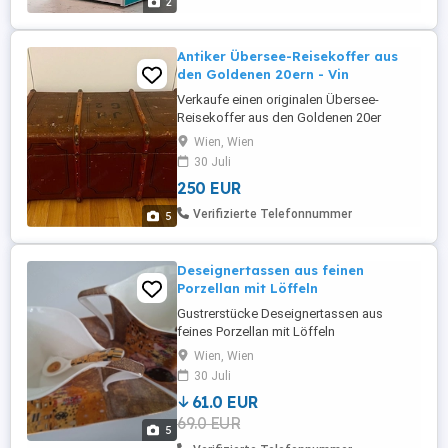
2
Roll von Teenagern in den Vorstädten
weltweit ...
Antiker Übersee-Reisekoffer aus
den Goldenen 20ern - Vin
Verkaufe einen originalen Übersee-
Reisekoffer aus den Goldenen 20er
Jahren. Der Koffer ist ein
Wien, Wien
außergewöhnliches Stück mit viel
30 Juli
historischem Charme und eignet sich ideal
250 EUR
für Sammler, Vintage-Liebhaber oder als
besondere Deko- und Stauraumlösung.
Verifizierte Telefonnummer
5
Innen ist der Koffer mit grünem Stoff
ausgekleidet und ...
Deseignertassen aus feinen
Porzellan mit Löffeln
Gustrerstücke Deseignertassen aus
feines Porzellan mit Löffeln
Wien, Wien
30 Juli
61.0 EUR
69.0 EUR
5