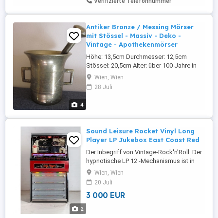
Verifizierte Telefonnummer
Antiker Bronze / Messing Mörser
mit Stössel - Massiv - Deko -
Vintage - Apothekenmörser
Höhe: 13,5cm Durchmesser: 12,5cm
Stössel: 20,5cm Alter: über 100 Jahre in
Familienbesitz - wie alt er wirklich ist lässt
Wien, Wien
sich nur ahnen - altersentsprechende
28 Juli
Gebrauchsspuren . Österreich Versand:
versichert EUR 9,00.- Kein
4
Umtausch,Gewährleistung,Rückgabe und
Garantie.
Sound Leisure Rocket Vinyl Long
Player LP Jukebox East Coast Red
Der Inbegriff von Vintage-Rock'n'Roll. Der
hypnotische LP 12 -Mechanismus ist in
einem unverwechselbaren Gehäuse im Stil
Wien, Wien
der 1950er-Jahre untergebracht, verziert
20 Juli
mit hochwertigen Chrombeschlägen. Die
3 000 EUR
Jukebox fasst 10 Schallplatten, spielt
sowohl A- als auch B-Seite ab und kann
2
jede beliebige Kombination ...