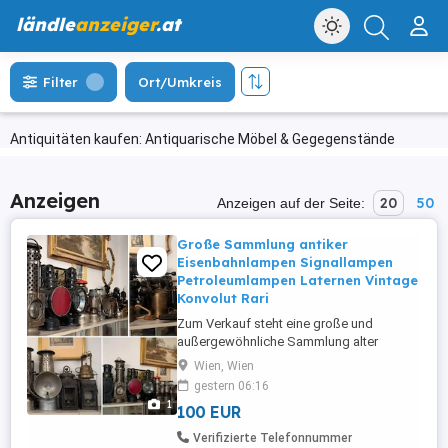
ländle
anzeiger
.at
Filter
Ort/Umkreis
Antiquitäten kaufen: Antiquarische Möbel & Gegegenstände
Anzeigen
20
50
Anzeigen auf der Seite:
Große Sammlung antiker
Eisenbahnlampen Signallampen
Petroleumlampen Laternen Vintage
Konvolut Rari
Zum Verkauf steht eine große und
außergewöhnliche Sammlung alter
Lampen, Laternen und historischer
Wien, Wien
Beleuchtungstechnik. Auf den Fotos
gestern 06:16
befinden sich zahlreiche unterschiedliche
1
100 EUR
Stücke, darunter große Eisenbahn- und
Signallaternen, historische Laternen mit
Verifizierte Telefonnummer