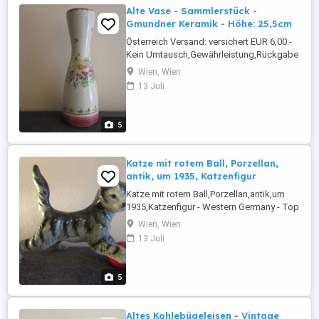
Alte Vase - Sammlerstück -
Gmundner Keramik - Höhe: 25,5cm
Österreich Versand: versichert EUR 6,00.-
Kein Umtausch,Gewährleistung,Rückgabe
und Garantie.
Wien, Wien
13 Juli
5
Katze mit rotem Ball, Porzellan,
antik, um 1935, Katzenfigur
Katze mit rotem Ball,Porzellan,antik,um
1935,Katzenfigur - Western Germany - Top
Zustand Max. Höhe: 11,5cm, Max.Länge:
Wien, Wien
15,5cm Österreich Versand: versichert EUR
13 Juli
5,00.- Kein
Umtausch,Gewährleistung,Rückgabe und
Garantie.
5
Altes Kohlebügeleisen - Vintage