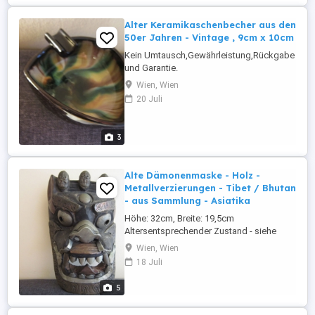
Alter Keramikaschenbecher aus den
50er Jahren - Vintage , 9cm x 10cm
Kein Umtausch,Gewährleistung,Rückgabe
und Garantie.
Wien, Wien
20 Juli
3
Alte Dämonenmaske - Holz -
Metallverzierungen - Tibet / Bhutan
- aus Sammlung - Asiatika
Höhe: 32cm, Breite: 19,5cm
Altersentsprechender Zustand - siehe
Fotos Kein
Wien, Wien
Umtausch,Gewährleistung,Rückgabe und
18 Juli
Garantie. Österreich Versand: registriert
EUR 6,00.- EU Versand per Anfrage.
5
Sammelversand bei mehreren Artikeln
möglich!