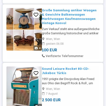
verschiedenfarbigen Gläsern,
Petroleumlampen, ...
Große Sammlung antiker Waagen
& Gewichte Balkenwaagen
Marktwaagen Kaufmannswaagen
Vintage Konvol
Zum Verkauf steht eine außergewöhnliche
große Sammlung historischer und antiker
Waagen inklusive verschiedener
Wien, Wien
Gewichtssätze. Die Sammlung besteht
gestern 06:08
aus zahlreichen dekorativen und teilweise
4
100 EUR
sehr aufwendig gearbeiteten
Balkenwaagen, Kaufmannswaagen,
Verifizierte Telefonnummer
Marktwaagen, Krämerwaagen und
historischen Tischwaagen. Darunter ...
Sound Leisure Rocket 80-CD-
Jukebox Türkis
1951 prägte der Discjockey Alan Freed
aus Ohio den Begriff Rock & Roll , um
einen aufkommenden Musikstil zu
Wien, Wien
beschreiben, der Gospel, Rhythm Blues
7 August
und Country zu einem mitreißenden,
2 500 EUR
dynamischen Mix verschmolz. Im Laufe
des folgenden Jahrzehnts wurde Rock &