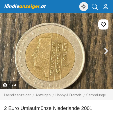
ländle
anzeiger
.at
1
/ 4
Laendleanzeiger
Anzeigen
Hobby & Freizeit
Sammlungen & Seltenes
2 Euro Umlaufmünze Niederlande 2001