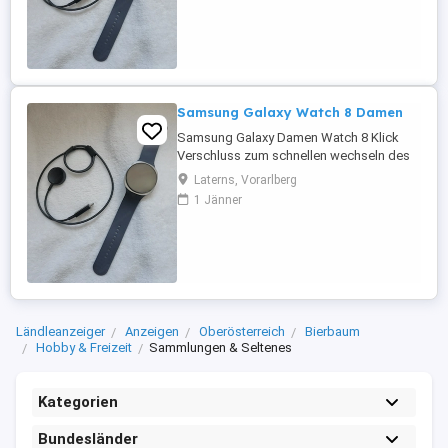
Display Akku hält bis zu 3 Tagen bei
Energiesparmodus Schlaf Überwachung
und andere Spielereien Die Watch ist
neuwertig, ...
Samsung Galaxy Watch 8 Damen
Samsung Galaxy Damen Watch 8 Klick
Verschluss zum schnellen wechseln des
Armbandes Verschiedene Zifferblätter,
Laterns, Vorarlberg
auch zum downladen Persönliche Fotos
1 Jänner
können runtergeladen werden für das
Display Akku hält bis zu 3 Tagen bei
Energiesparmodus Schlaf Überwachung
und andere Spielereien Die Watch ist
neuwertig, ...
Ländleanzeiger
Anzeigen
Oberösterreich
Bierbaum
Hobby & Freizeit
Sammlungen & Seltenes
Kategorien
Bundesländer