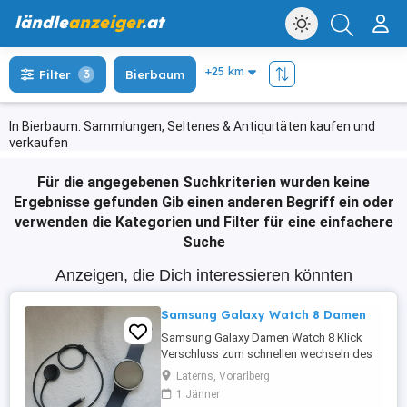
ländle
anzeiger
.at
Filter
3
Bierbaum
In Bierbaum: Sammlungen, Seltenes & Antiquitäten kaufen und
verkaufen
Für die angegebenen Suchkriterien wurden keine
Ergebnisse gefunden
Gib einen anderen Begriff ein oder
verwenden die Kategorien und Filter für eine einfachere
Suche
Anzeigen, die Dich interessieren könnten
Samsung Galaxy Watch 8 Damen
Samsung Galaxy Damen Watch 8 Klick
Verschluss zum schnellen wechseln des
Armbandes Verschiedene Zifferblätter,
Laterns, Vorarlberg
auch zum downladen Persönliche Fotos
1 Jänner
können runtergeladen werden für das