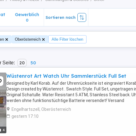
vat
Gewerblich
Sortieren nach
0
en
Oberösterreich
Alle Filter löschen
r Seite:
20
50
Wüstenrot Art Watch Uhr Sammlerstück Full Set
designed by Karl Korab. Auf der Uhrenrückseite ist eingraviert Kora
Design created by Wüstenrot . Swatch Style. Full Set, ungetragen i
Original Schatulle. Water Resistant 5 ATM, Stainless Steel back. U
werden ohne funktionstüchtige Batterie versendet! Versand
Österreich 5,00 Euro. Dies ist ...
Engelhartszell, Oberösterreich
gestern 17:10
4