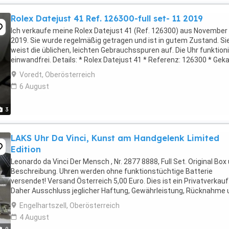
Rolex Datejust 41 Ref. 126300-full set- 11 2019
Ich verkaufe meine Rolex Datejust 41 (Ref. 126300) aus November
2019. Sie wurde regelmäßig getragen und ist in gutem Zustand. Si
weist die üblichen, leichten Gebrauchsspuren auf. Die Uhr funktioni
einwandfrei. Details: * Rolex Datejust 41 * Referenz: 126300 * Gek
im November 2019 * Schwarzes ...
Voredt, Oberösterreich
6 August
3
LAKS Uhr Da Vinci, Kunst am Handgelenk Limited
Edition
Leonardo da Vinci Der Mensch , Nr. 2877 8888, Full Set. Original Box
Beschreibung. Uhren werden ohne funktionstüchtige Batterie
versendet! Versand Österreich 5,00 Euro. Dies ist ein Privatverkauf
Daher Ausschluss jeglicher Haftung, Gewährleistung, Rücknahme 
Garantie.
Engelhartszell, Oberösterreich
4 August