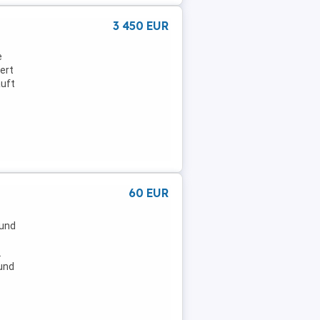
3 450 EUR
e
ert
auft
60 EUR
 und
.
und