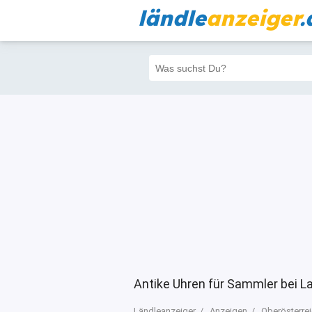
ländle
anzeiger
.
Alle
Priva
Filter
5
5
Antike Uhren für Sammler bei L
Ländleanzeiger
Anzeigen
Oberösterre