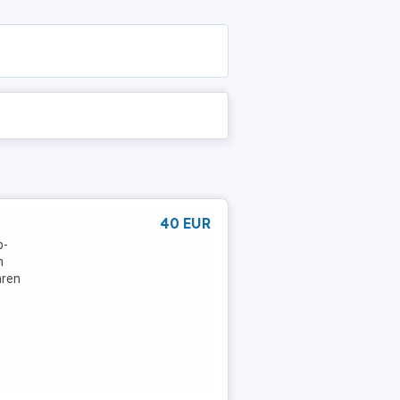
40 EUR
b-
n
hren