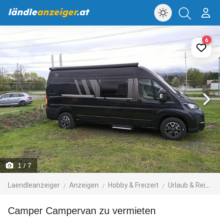
ländle
anzeiger
.at
6
1
/ 7
Laendleanzeiger
Anzeigen
Hobby & Freizeit
Urlaub & Reisen
Camper Campervan zu vermieten