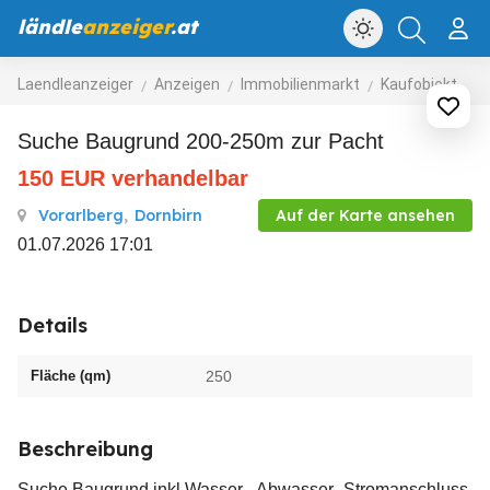
ländle
anzeiger
.at
Laendleanzeiger
Anzeigen
Immobilienmarkt
Kaufobjekte
Suche Baugrund 200-250m zur Pacht
150
EUR
verhandelbar
Vorarlberg
,
Dornbirn
Auf der Karte ansehen
01.07.2026 17:01
Details
Fläche (qm)
250
Beschreibung
Suche Baugrund inkl Wasser-, Abwasser- Stromanschluss