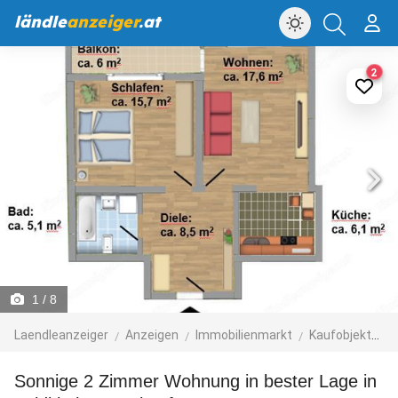
ländle
anzeiger
.at
2
1
/ 8
Laendleanzeiger
Anzeigen
Immobilienmarkt
Kaufobjekte
Sonnige 2 Zimmer Wohnung in bester Lage in