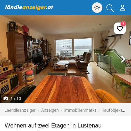
ländle
anzeiger
.at
7
1
/ 10
Laendleanzeiger
Anzeigen
Immobilienmarkt
Kaufobjekte
Wohnen auf zwei Etagen in Lustenau -