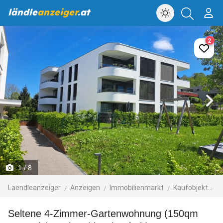
ländle
anzeiger
.at
2
1
/ 8
Laendleanzeiger
Anzeigen
Immobilienmarkt
Kaufobjekte
Seltene 4-Zimmer-Gartenwohnung (150qm