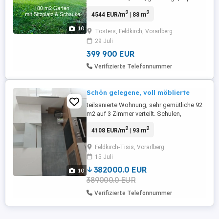
sanierte 5,5 ZI- Wohnung in Feldkirch
2
2
4544 EUR/m
| 88 m
Tosters für Familien oder WG fähig, auch
zur Einzelzimmer Vermietung geeignet.
10
Tosters, Feldkirch, Vorarlberg
Nähe Landeskrankenhaus Feldkirch
29 Juli
grenznah zu Liechtenstein & Schweiz 4
Schlafzimmer 2 Badezimmer & 2 WC
399 900 EUR
grosser geschützter ...
Verifizierte Telefonnummer
Schön gelegene, voll möblierte
teilsanierte Wohnung, sehr gemütliche 92
m2 auf 3 Zimmer verteilt. Schulen,
Kindergarten, Bushaltestelle, Spar in
2
2
4108 EUR/m
| 93 m
wenigen Gehminuten erreichbar. Große
Küche, Bad, WC, 3 Zimmer, Garage und
Feldkirch-Tisis, Vorarlberg
Gartenanteil. Siehe Bilder ! Keine
15 Juli
Maklerprovision
382000.0 EUR
10
389000.0 EUR
Verifizierte Telefonnummer