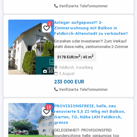
Verifizierte Telefonnummer
Anleger aufgepasst!! 2-
2
Zimmerwohnung mit Balkon in
Feldkirch-Altenstadt zu verkaufen!!
Einziehen oder Investieren?! Zum Verkauf
steht diese nette, zentrumsnahe 2-Zimmer
Wohnung mit Balkon und Kellerabteil in
2
2
5178 EUR/m
| 45 m
Feldkirch-Altenstadt. Die Wohnanlage
wurde ca. 1996-1997 in massiver
Feldkirch, Vorarlberg
Bauweise errichtet. Ein TG-Platz kann
10
5 August
gegen einen Aufpreis dazu erworben
werden. Der Energieausweis befindet ...
233 000 EUR
Verifizierte Telefonnummer
PROVISIONSFREIE, helle, neu
13
renovierte 5,5 ZI-Whg mit Balkon,
Garten, TG, Nähe LKH Feldkirch,
grenzn
GELEGENHEIT- PROVISIONSFREI
wunderschöne, helle, geräumige, top