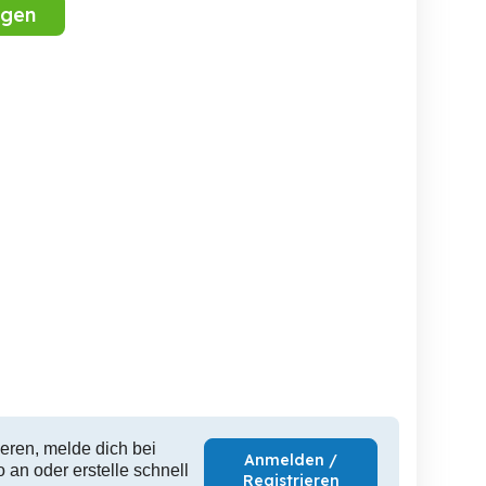
igen
alte Türe für
WG Zimmer Feldkirch
3 Zimmerwohnung in
Hochzeitszeremonie
Gisingen
Feldkirc
Sulzberg
Feldkirch
F
70 EUR
1 EUR
1,
eren, melde dich bei
Anmelden /
 an oder erstelle schnell
Registrieren