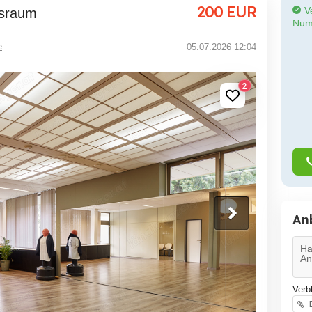
200
EUR
Ve
gsraum
Num
e
05.07.2026 12:04
2
An
Verb
D