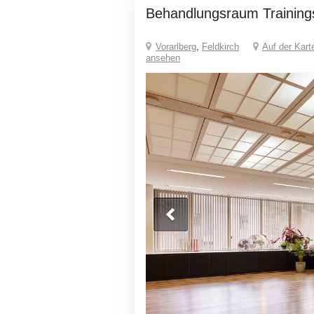
Behandlungsraum Trainin
Vorarlberg
,
Feldkirch
Auf der Kart
ansehen