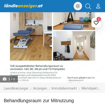
ländle
anzeiger
.at
1
1
/ 1
Laendleanzeiger
Anzeigen
Immobilienmarkt
Mietobjekte
Behandlungsraum zur Mitnutzung