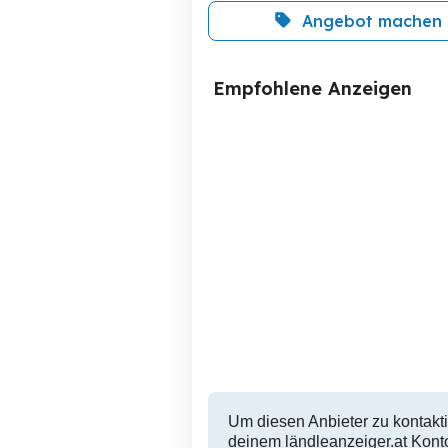
Angebot machen
Empfohlene Anzeigen
Büro mit 40 Quadratmeter
74 m2 Lagerf
La
a
Dornbirn
499 EUR
Um diesen Anbieter zu kontakti
deinem ländleanzeiger.at Konto