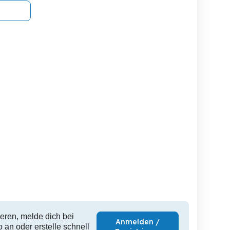
läche in
Klein-Büros in Bregenz ab
Lager i
ngen-Reicharten direkt
sofort zu vermieten 17,3 m
n der L4 zu vermieten
und 27,5 m
Langen bei Bregenz
Bregenz
550 EUR
186 EUR
55
eren, melde dich bei
Anmelden /
 an oder erstelle schnell