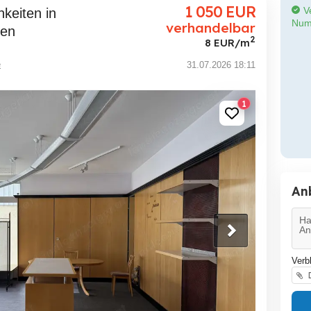
1 050
EUR
Ve
Num
verhandelbar
ten
2
8 EUR/m
e
31.07.2026 18:11
1
An
Verb
D