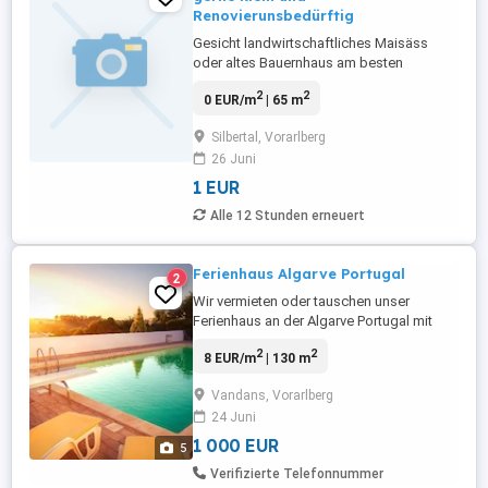
Renovierunsbedürftig
Gesicht landwirtschaftliches Maisäss
oder altes Bauernhaus am besten
unrenoviert
2
2
0 EUR/m
| 65 m
Silbertal, Vorarlberg
26 Juni
1 EUR
Alle 12 Stunden erneuert
Ferienhaus Algarve Portugal
2
Wir vermieten oder tauschen unser
Ferienhaus an der Algarve Portugal mit
Familien oder Gruppen bis max.6 P. Das
2
2
8 EUR/m
| 130 m
Haus liegt 20min vom Flughafen Faro
entfernt ruhig in einem kleinen Dorf,
Vandans, Vorarlberg
dennoch sind alle Strände,
24 Juni
Sehenswürdigkeiten,
Einkaufsmöglichkeiten und Restaurants
1 000 EUR
5
mit dem Auto in kurzer Zeit einfach ...
Verifizierte Telefonnummer