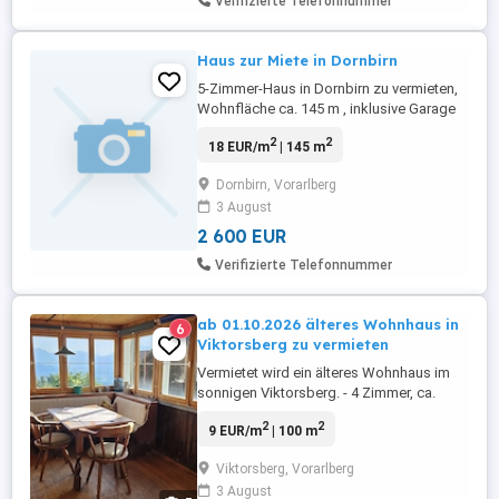
Verifizierte Telefonnummer
Haus zur Miete in Dornbirn
5-Zimmer-Haus in Dornbirn zu vermieten,
Wohnfläche ca. 145 m , inklusive Garage
und 4 Stellplätzen (Option auf weitere
2
2
18 EUR/m
| 145 m
Stellplätze). Grundstück: ca. 830 m .
Erstbezug nach Komplettsanierung. Bei
Dornbirn, Vorarlberg
Interesse kontaktieren Sie uns bitte. Miete:
3 August
2.600 (inklusive Nebenkosten)
!!!!Provisionsfrei!!!!
2 600 EUR
Verifizierte Telefonnummer
ab 01.10.2026 älteres Wohnhaus in
6
Viktorsberg zu vermieten
Vermietet wird ein älteres Wohnhaus im
sonnigen Viktorsberg. - 4 Zimmer, ca.
100m Wohnfläche - Grundriss: Küche,
2
2
9 EUR/m
| 100 m
Wohnzimmer mit Kachelofen, 3 Schlaf-
oder Arbeitszimmer, Bad mit Badewanne,
Viktorsberg, Vorarlberg
WC, Veranda - Miete: 850 (kalt) - Heizung:
3 August
Öl-Zentralheizung + Kachelofen mit Holz