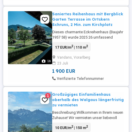
Saniertes Reihenhaus mit Bergblick
Garten Terrasse im Ortskern
Schruns, 2 Min. zum Kirchplatz
Dieses charmante Eckreihenhaus (Baujahr
1957 58) wurde 2025 26 umfassend
saniert und verbindet den Charakter eines
2
2
17 EUR/m
| 110 m
gewachsenen Montafoner Ortskerns mit
komplett erneuerter Technik. Auf ca. 110
Vandans, Vorarlberg
m Wohnfläche plus ca. 56 m Keller bietet
16
23 Juli
es Platz für Familien oder Paare, die
zentral und trotzdem mit eigenem ...
1 900 EUR
Verifizierte Telefonnummer
Großzügiges Einfamilienhaus
1
oberhalb des Walgaus längerfristig
zu vermieten
Beschreibung:Willkommen in Ihrem neuen
Zuhause! Wir vermieten unser liebevoll
gepflegtes, Einfamilienhaus, das durch
2
2
10 EUR/m
| 150 m
seinen ganz persönlichen Altbau-Charme