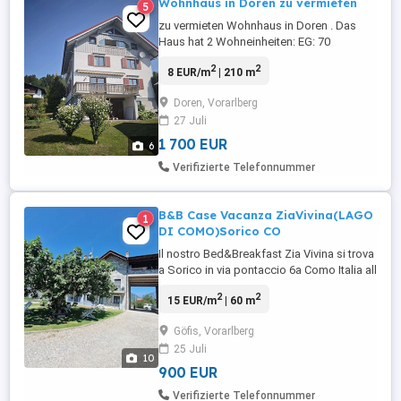
Wohnhaus in Doren zu vermieten
5
zu vermieten Wohnhaus in Doren . Das
Haus hat 2 Wohneinheiten: EG: 70
Quadratmeter OG1+2: 135 Quadratmeter
2
2
8 EUR/m
| 210 m
Inkl Garten und Gemüsebeete..
Bushaltestelle ist 30m entfernt. Fotos von
Doren, Vorarlberg
innen kommen noch. Da noch einige
27 Juli
Arbeiten gemacht werden müssen. .... 2x
Küche neu Badezimmer werden renoviert
1 700 EUR
6
...
Verifizierte Telefonnummer
B&B Case Vacanza ZiaVivina(LAGO
1
DI COMO)Sorico CO
Il nostro Bed&Breakfast Zia Vivina si trova
a Sorico in via pontaccio 6a Como Italia all
interno dell oasi naturale del Pian di
2
2
15 EUR/m
| 60 m
Spagna.......
Göfis, Vorarlberg
25 Juli
10
900 EUR
Verifizierte Telefonnummer