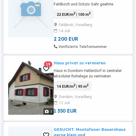
Feldkirch und Götzis Sehr geehrte
Vermieterinnen und Vermieter, wir sind
2
2
22 EUR/m
| 100 m
eine zuverlässige und
verantwortungsbewusste Familie mit zwei
Feldkirch, Vorarlberg
Kindern und zwei Katzen und suchen ein
14 Juli
Haus zur langfristigen Miete zwischen
Feldkirch und Götzis. Wir wünschen uns
2 200 EUR
ein Zuhause, ...
Verifizierte Telefonnummer
Haus privat zu vermieten
19
Haus in Dornbirn Hatlerdorf in zentraler
absoluter Ruhelage zu vermieten.
Erstbezug nach Teilsanierung,
2
2
14 EUR/m
| 95 m
Wohnfläche ca. 95m , Grundstück ca.
600m , großer Schuppen und Garage.
Dornbirn, Vorarlberg
Heizung: Neue Gastherme und
12 Juli
Feststoffzentralheizungsofen. Miete:
1350,- (Haus), 200,- (Schuppen, optional),
1 350 EUR
1
100,- (Garage, ...
GESUCHT: Montafoner Bauernhaus
gerne klein und