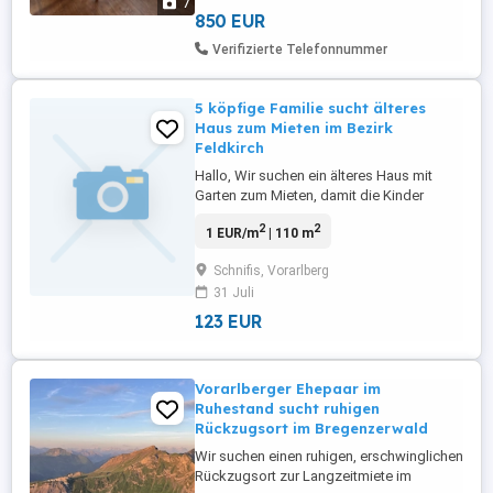
7
(optional) (ca. 1200-1500L ...
850 EUR
Verifizierte Telefonnummer
5 köpfige Familie sucht älteres
Haus zum Mieten im Bezirk
Feldkirch
Hallo, Wir suchen ein älteres Haus mit
Garten zum Mieten, damit die Kinder
rumspringen können:-) Freue mich auf
2
2
1 EUR/m
| 110 m
eine Antwort! Liebe Grüße
Schnifis, Vorarlberg
31 Juli
123 EUR
Vorarlberger Ehepaar im
Ruhestand sucht ruhigen
Rückzugsort im Bregenzerwald
Wir suchen einen ruhigen, erschwinglichen
Rückzugsort zur Langzeitmiete im