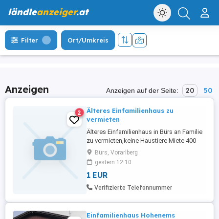
ländle
anzeiger
.at
Filter
Ort/Umkreis
Anzeigen
20
50
Anzeigen auf der Seite:
Älteres Einfamilienhaus zu
2
vermieten
Älteres Einfamilienhaus in Bürs an Familie
zu vermieten,keine Haustiere Miete 400
Euro.
Bürs, Vorarlberg
gestern 12:10
1 EUR
Verifizierte Telefonnummer
Einfamilienhaus Hohenems