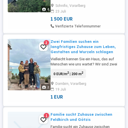
besticht. Auf ca. 150 Quadratmetern
Schnifis, Vorarlberg
Wohnfläche bietet das Haus viel Platz für
6
23 Juli
die ganze Familie.Die Highlights:Viel Platz:
mit 7 Zimmer, darunter ...
1 500 EUR
Verifizierte Telefonnummer
Zwei Familien suchen ein
2
langfristiges Zuhause zum Leben,
Gestalten und Wurzeln schlagen
Vielleicht kennen Sie ein Haus, das auf
Menschen wie uns wartet? Wir sind zwei
Familien, die gemeinsam ein Haus zur
2
2
0 EUR/m
| 200 m
Miete suchen. Einen Ort, den wir mit
Respekt, Sorgfalt und Leben erfüllen
Dornbirn, Vorarlberg
dürfen. Was uns verbindet, ist der Wunsch
2
19 Juli
nach einem einfachen, naturnahen Leben
in einer liebevollen Gemeinschaft. ...
1 EUR
Familie sucht Zuhause zwischen
1
Feldkirch und Götzis
Familie sucht ein Zuhause zwischen