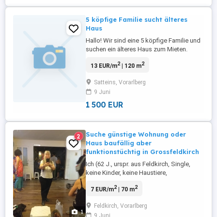
5 köpfige Familie sucht älteres
Haus
Hallo! Wir sind eine 5 köpfige Familie und
suchen ein älteres Haus zum Mieten.
Gerne im Bezirk Feldkirch oder Bezirk
2
2
13 EUR/m
| 120 m
Bludenz.
Satteins, Vorarlberg
9 Juni
1 500 EUR
Suche günstige Wohnung oder
2
Haus baufällig aber
funktionstüchtig in Grossfeldkirch
Ich (62 J., urspr. aus Feldkirch, Single,
keine Kinder, keine Haustiere,
Nichtraucher, Weltgereist) suche eine
2
2
7 EUR/m
| 70 m
günstige Wohnung, mind 2 Zimmer. Kann
auch baufällig, aber funktionstüchtig sein!
Feldkirch, Vorarlberg
Z. B. ein leerstehendes Haus, das etwas
1
9 Juni
Zuwendung braucht, auch als