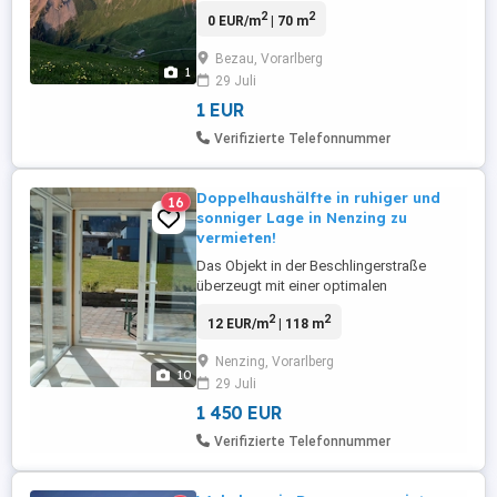
mittleren Bregenzerwald. Ob
2
2
0 EUR/m
| 70 m
Ferienwohnung oder Ferienhaus, ruhig
sollte es sein.
Bezau, Vorarlberg
1
29 Juli
1 EUR
Verifizierte Telefonnummer
Doppelhaushälfte in ruhiger und
16
sonniger Lage in Nenzing zu
vermieten!
Das Objekt in der Beschlingerstraße
überzeugt mit einer optimalen
Raumaufteilung, guten Infrastruktur sowie
2
2
12 EUR/m
| 118 m
der zentralen Lage. Gesamtnutzfläche ca.
118m inkl. südlich ausgerichtetem
Nenzing, Vorarlberg
Wintergarten. Terrasse mit ca. 23m und
10
29 Juli
zusätzlicher Grünfläche. 5 Zimmer,
teilmöbliert EG: 1 Wohn-Esszimmer, 1
1 450 EUR
Wintergarten, ...
Verifizierte Telefonnummer