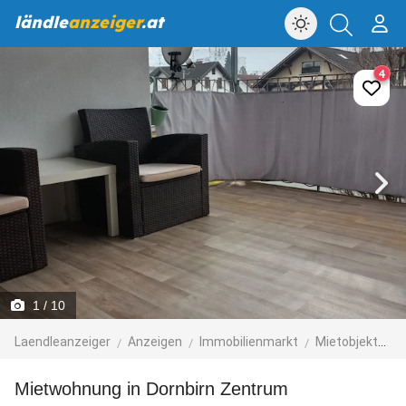
ländle
anzeiger
.at
4
1
/ 10
Laendleanzeiger
Anzeigen
Immobilienmarkt
Mietobjekte
Mietwohnung in Dornbirn Zentrum