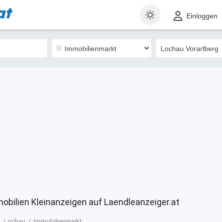
at
t
Gewerblich
Landkarte
Sortieren nach
Einloggen
0
obilien Kleinanzeigen auf Laendleanzeiger.at
Lochau
Immobilienmarkt