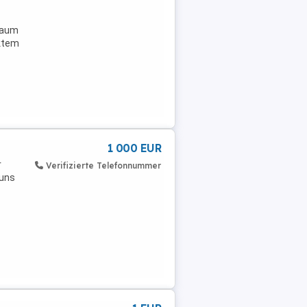
draum
ektem
1 000 EUR
r
Verifizierte Telefonnummer
 uns