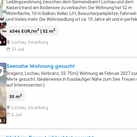
Lieblingswohnung zwischen dem Gemeindeamt Lochau und dem
Kaiserstrand am Bodensee zu verkaufen. Die Wohnung hat 52 m
Wohnfläche, 10 m Balkon, Keller, Lift, Besucherparkplätze, Fahrra
und Vieles mehr. Die Wohnsiedlung ist ca. 10 Jahre alt und in perf
Zustand. Bei der Wohnung handelt es sich ...
2
2
6346 EUR/m
| 52 m
Lochau, Vorarlberg
9
31 Juli
Seenahe Wohnung gesucht
Bregenz, Lochau, Hörbranz, 55-75m2 Wohnung ab Februar 2027 zu
Miete gesucht. Idealerweise in fussläufiger Nähe zum See. Freuen
auf Interessenten:)
2
55 m
Lochau, Vorarlberg
6 Juli
1