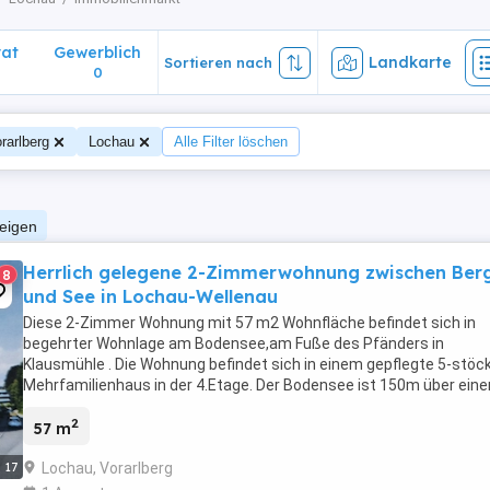
vat
Gewerblich
Landkarte
Sortieren nach
0
rarlberg
Lochau
Alle Filter löschen
zeigen
Herrlich gelegene 2-Zimmerwohnung zwischen Ber
8
und See in Lochau-Wellenau
Diese 2-Zimmer Wohnung mit 57 m2 Wohnfläche befindet sich in
begehrter Wohnlage am Bodensee,am Fuße des Pfänders in
Klausmühle . Die Wohnung befindet sich in einem gepflegte 5-stöc
Mehrfamilienhaus in der 4.Etage. Der Bodensee ist 150m über eine
Privatweg erreichbar. Die Bregenzer Innenstadt ...
2
57 m
Lochau, Vorarlberg
17