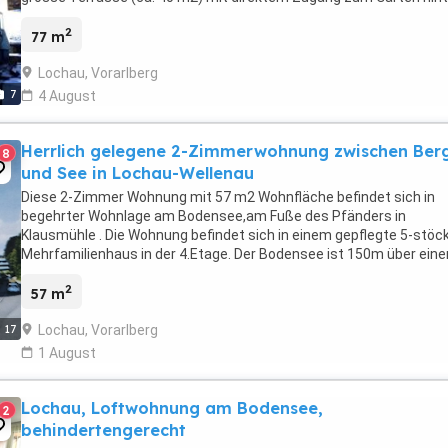
dem Haus (Allgemeinnutzung), Parkplatz, ...
2
77 m
Lochau, Vorarlberg
7
4 August
Herrlich gelegene 2-Zimmerwohnung zwischen Ber
8
und See in Lochau-Wellenau
Diese 2-Zimmer Wohnung mit 57 m2 Wohnfläche befindet sich in
begehrter Wohnlage am Bodensee,am Fuße des Pfänders in
Klausmühle . Die Wohnung befindet sich in einem gepflegte 5-stöc
Mehrfamilienhaus in der 4.Etage. Der Bodensee ist 150m über eine
Privatweg erreichbar. Die Bregenzer Innenstadt ...
2
57 m
Lochau, Vorarlberg
17
1 August
Lochau, Loftwohnung am Bodensee,
2
behindertengerecht