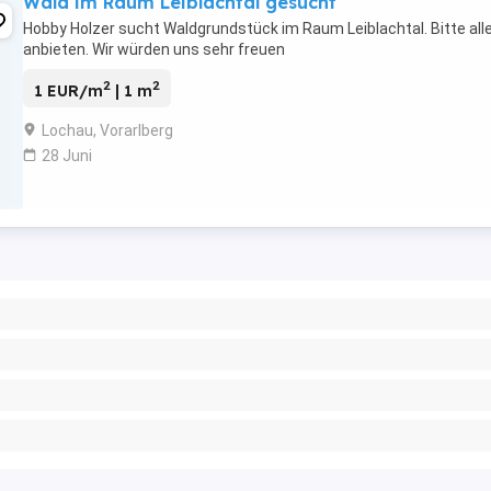
Wald im Raum Leiblachtal gesucht
Hobby Holzer sucht Waldgrundstück im Raum Leiblachtal. Bitte all
anbieten. Wir würden uns sehr freuen
2
2
1 EUR/m
| 1 m
Lochau, Vorarlberg
28 Juni