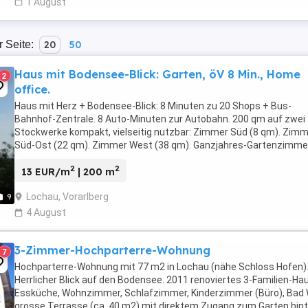
1 August
r Seite:
20
50
Haus mit Bodensee-Blick: Garten, öV 8 Min., Home
2
office.
Haus mit Herz + Bodensee-Blick: 8 Minuten zu 20 Shops + Bus-
Bahnhof-Zentrale. 8 Auto-Minuten zur Autobahn. 200 qm auf zwei
Stockwerke kompakt, vielseitig nutzbar: Zimmer Süd (8 qm). Zim
Süd-Ost (22 qm). Zimmer West (38 qm). Ganzjahres-Gartenzimmer
qm), Kleine Küche im Landhaus-Stil + Ess-Ecke ...
2
2
13 EUR/m
| 200 m
Lochau, Vorarlberg
9
4 August
3-Zimmer-Hochparterre-Wohnung
7
Hochparterre-Wohnung mit 77 m2 in Lochau (nähe Schloss Hofen)
Herrlicher Blick auf den Bodensee. 2011 renoviertes 3-Familien-Ha
Essküche, Wohnzimmer, Schlafzimmer, Kinderzimmer (Büro), Bad 
grosse Terrasse (ca. 40 m2) mit direktem Zugang zum Garten hint