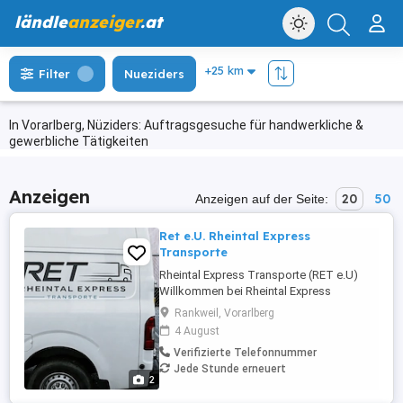
ländle
anzeiger
.at
Filter
Nueziders
In Vorarlberg, Nüziders: Auftragsgesuche für handwerkliche &
gewerbliche Tätigkeiten
Anzeigen
20
50
Anzeigen auf der Seite:
Ret e.U. Rheintal Express
Transporte
Rheintal Express Transporte (RET e.U)
Willkommen bei Rheintal Express
Transporte. Ich biete zuverlässige und
Rankweil, Vorarlberg
flexible Transportdienstleistungen für
4 August
Privat- und Geschäftskunden in Vorarlberg
Verifizierte Telefonnummer
und Umgebung an. Kundenzufriedenheit,
Jede Stunde erneuert
Pünktlichkeit und ein sorgfältiger Umgang
2
mit Ihrem Transportgut stehen ...