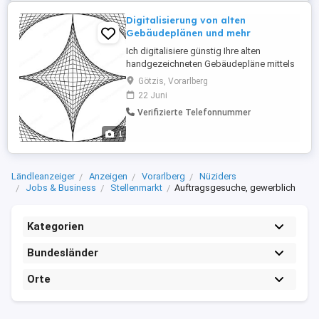
Digitalisierung von alten
Gebäudeplänen und mehr
Ich digitalisiere günstig Ihre alten
handgezeichneten Gebäudepläne mittels
CAD - Software. Biete auch Digitalisierung
Götzis, Vorarlberg
von jeglichen analogen Videoformaten, so
22 Juni
wie auch von Fotos oder analogen
Verifizierte Telefonnummer
Audioformaten an. Rufen Sie an!
Übergangsnummer: 0676 75 62 495
1
Ländleanzeiger
Anzeigen
Vorarlberg
Nüziders
Jobs & Business
Stellenmarkt
Auftragsgesuche, gewerblich
Kategorien
Bundesländer
Orte