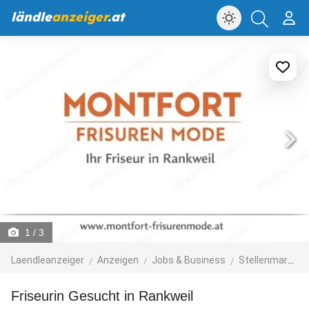
ländle
anzeiger
.at
1
/ 3
Laendleanzeiger
Anzeigen
Jobs & Business
Stellenmarkt
Friseurin Gesucht in Rankweil