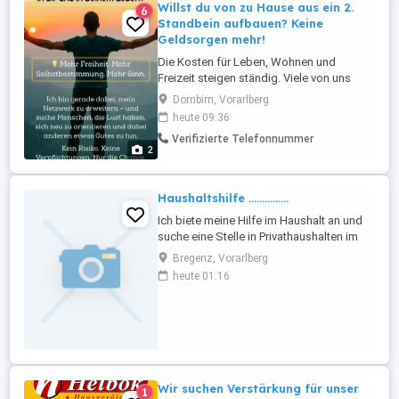
Willst du von zu Hause aus ein 2.
6
Standbein aufbauen? Keine
Geldsorgen mehr!
Die Kosten für Leben, Wohnen und
Freizeit steigen ständig. Viele von uns
müssen ihren Gürtel enger schnallen und
Dornbirn, Vorarlberg
auf Dinge verzichten, die uns Freude
heute 09:36
bereiten. Ich habe eine Lösung gefunden,
Verifizierte Telefonnummer
die mir die zeitlich, örtlich und finanziell
2
den Freiraum gibt, den ich mir immer
gewünscht habe. Ich baue mein ...
Haushaltshilfe ...............
Ich biete meine Hilfe im Haushalt an und
suche eine Stelle in Privathaushalten im
Raum Bregenz und Dornbirn. Meine
Bregenz, Vorarlberg
Leistungen: Reinigung von Wohnungen
heute 01:16
und Häusern Staubsaugen, Wischen,
Abstauben Bad- und Küchenreinigung
Bügeln und leichte Hausarbeiten Über
mich: Zuverlässig und pünktlich ...
Wir suchen Verstärkung für unser
1