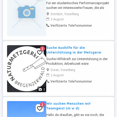
Für ein studentisches Performanceprojekt
suchen wir interessierte Frauen, die als
Jurorinnen an einem besonderen
Dornbirn, Vorarlberg
Auswahlverfahren teilnehmen möchten.
3 August
Das Projekt: Im Zentrum der Arbeit steht
Verifizierte Telefonnummer
die künstlerische Auseinandersetzung mit
Körper, Blick und Machtverhältnissen im
performativen Raum. Männliche ...
Suche Aushilfe für die
2
Unterstützung in der Metzgerei
Suche Hilfskraft zur Unterstützung in der
Produktion, Arbeitszeit wäre
auszuhandeln. Aufgabenbereich wäre: -
Doren, Vorarlberg
Unterstützung im Schlachtbereich -
2 August
Unterstützung im Produktionsbereich -
Verifizierte Telefonnummer
Vakuumierarbeiten - Putz - &
Aufräumarbeiten Bitte deutschsprachig,
1
Nationalität spielt keine Rolle ! Sollte
Interesse ...
Wir suchen Menschen mit
2
Teamgeist (m w d)
Hallo da draußen, gibt es sie noch, die