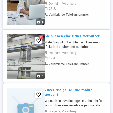
Lösungen zur Steigerung der Vitalität und
Dornbirn, Vorarlberg
Lebensqualität (Longevity)
27 Juli
.Aufgabenbereiche: Beraten und betreuen
Verifizierte Telefonnummer
von Kunden und Interessenten im Bereich
Vitalität und Lebensqualität (Longevity)
4
Allgemeine Bürotätigkeiten ...
Sie suchen eine Maler ,Verputzer ,
2
Maler Verputz Spachteln und viel mehr
,fleksibel sauber und pünktlich .
Dornbirn, Vorarlberg
17 Juli
Verifizierte Telefonnummer
9
Zuverlässige Haushaltshilfe
gesucht
Wir suchen zuverlässige Haushaltshilfe.
Wir suchen eine zuverlässige, diskrete
und fließend deutschsprachige
Bregenz, Vorarlberg