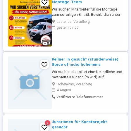
Montage-Team
Wir suchen Mitarbeiter für die Montage
zum sofortigen Eintritt. Bewirb dich unter
Lustenau, Vorarlberg
gestern 07:00
1
Kellner in gesucht (stundenweise)
Spice of india hohenems
Wir suchen ab sofort eine freundliche und
motivierte Kellnerin (m w d) auf
Stundenbasis. Flexible Arbeitszeiten Faire
Hohenems, Vorarlberg
Bezahlung Angenehmes Arbeitsklima
4 August
Wenn interessiert anschreiben
Verifizierte Telefonnummer
Jurorinnen für Kunstprojekt
2
gesucht