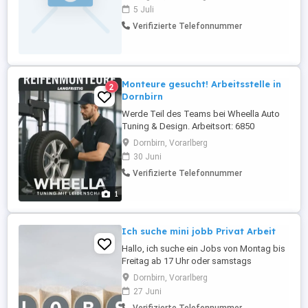
Haushaltshilfe zur langfristigen
5 Juli
Unterstützung unseres Privathaushalts. Zu
Verifizierte Telefonnummer
den Aufgaben gehören die gründliche
Reinigung, Wäschepflege sowie
allgemeine Haushaltsarbeiten. Wir legen
großen Wert ...
Monteure gesucht! Arbeitsstelle in
2
Dornbirn
Werde Teil des Teams bei Wheella Auto
Tuning & Design. Arbeitsort: 6850
Dornbirn Vollzeit | Sofortiger Einstieg
Dornbirn, Vorarlberg
möglich Wir bieten: Abwechslungsreiche
30 Juni
Tätigkeiten Modern ausgestattete
Verifizierte Telefonnummer
Werkstatt Kollegiales Arbeitsumfeld Faire
Bezahlung Du bringst mit: Handwerkliches
1
Geschick ...
Ich suche mini jobb Privat Arbeit
Hallo, ich suche ein Jobs von Montag bis
Freitag ab 17 Uhr oder samstags
ganztägig. Ich mache das immer dann,
Dornbirn, Vorarlberg
wenn ich Tiere auf Baustellen säubere.Wir
27 Juni
besitzen einen Führerschein der Klasse B