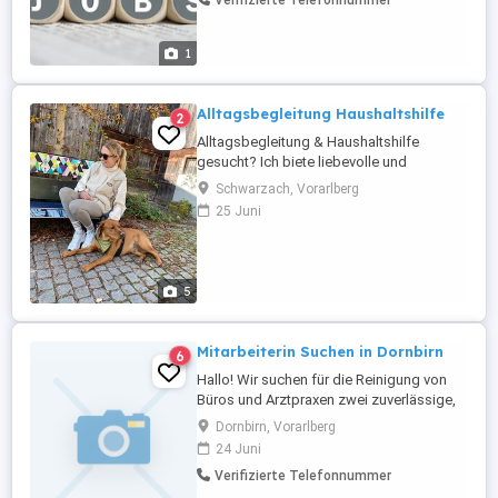
Verifizierte Telefonnummer
und einen Gabelstaplerführerschein.
1
Alltagsbegleitung Haushaltshilfe
2
Alltagsbegleitung & Haushaltshilfe
gesucht? Ich biete liebevolle und
zuverlässige Unterstützung im Alltag für 3
Schwarzach, Vorarlberg
Stunden pro Woche an. Als ausgebildete
25 Juni
Gesundheits- und Krankenpflegerin mit 14
Jahren Berufserfahrung in der Pflege
bringe ich viel Erfahrung,
Einfühlungsvermögen und Freude am
5
Umgang ...
Mitarbeiterin Suchen in Dornbirn
6
Hallo! Wir suchen für die Reinigung von
Büros und Arztpraxen zwei zuverlässige,
vorzugsweise erfahrene weibliche
Dornbirn, Vorarlberg
Mitarbeiterin. Geringfügig anmelden.
24 Juni
Anforderungen: Sprachkenntnisse:
Verifizierte Telefonnummer
Grundkenntnisse der deutschen Sprache