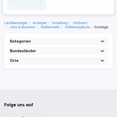
sind erforderlich. Arbeitsweise: Präzise,
eigenständige und gründliche
Arbeitsweise. ...
Ländleanzeiger
Anzeigen
Vorarlberg
Hörbranz
Jobs & Business
Stellenmarkt
Stellenangebote
Sonstige
Kategorien
Bundesländer
Orte
Folge uns auf