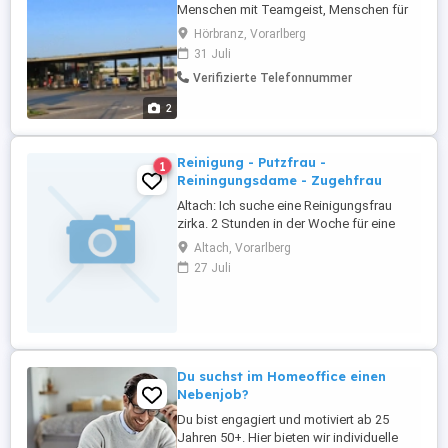
Menschen mit Teamgeist, Menschen für
die Zuverlässigkeit kein Fremdwort ist,
Hörbranz, Vorarlberg
Menschen die einen Job suchen, in dem
31 Juli
sie ebenfalls mit Menschen zu tun haben?
Verifizierte Telefonnummer
Wir hätten da was für euch. Wir suchen
dich, für den Bereich Kassa, Shop und
2
Bistro. Du bevorzugst eine ...
Reinigung - Putzfrau -
1
Reiningungsdame - Zugehfrau
Altach: Ich suche eine Reinigungsfrau
zirka. 2 Stunden in der Woche für eine
ältere Frau.
Altach, Vorarlberg
27 Juli
Du suchst im Homeoffice einen
Nebenjob?
Du bist engagiert und motiviert ab 25
Jahren 50+. Hier bieten wir individuelle