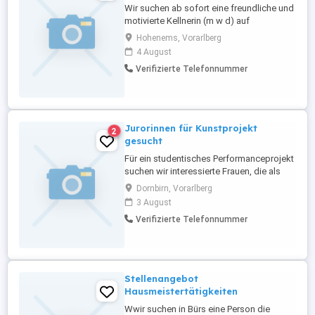
Wir suchen ab sofort eine freundliche und
motivierte Kellnerin (m w d) auf
Stundenbasis. Flexible Arbeitszeiten Faire
Hohenems, Vorarlberg
Bezahlung Angenehmes Arbeitsklima
4 August
Wenn interessiert anschreiben
Verifizierte Telefonnummer
Jurorinnen für Kunstprojekt
2
gesucht
Für ein studentisches Performanceprojekt
suchen wir interessierte Frauen, die als
Jurorinnen an einem besonderen
Dornbirn, Vorarlberg
Auswahlverfahren teilnehmen möchten.
3 August
Das Projekt: Im Zentrum der Arbeit steht
Verifizierte Telefonnummer
die künstlerische Auseinandersetzung mit
Körper, Blick und Machtverhältnissen im
performativen Raum. Männliche ...
Stellenangebot
Hausmeistertätigkeiten
Wwir suchen in Bürs eine Person die