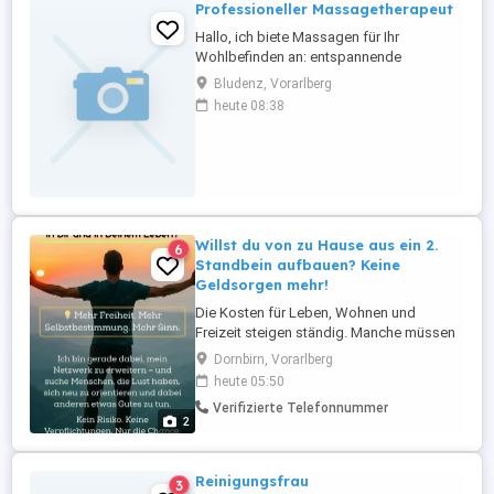
Professioneller Massagetherapeut
WÖCHENTLICH NACHMITTAGS ...
Hallo, ich biete Massagen für Ihr
Wohlbefinden an: entspannende
Tiefengewebsmassage, Anti-Falten-
Bludenz, Vorarlberg
Gesichtsmassage und vieles mehr. Ich
heute 08:38
habe eine große Auswahl an Massagen.
Sie können mich per WhatsApp oder
Telefon kontaktieren.
Willst du von zu Hause aus ein 2.
6
Standbein aufbauen? Keine
Geldsorgen mehr!
Die Kosten für Leben, Wohnen und
Freizeit steigen ständig. Manche müssen
ihren Gürtel enger schnallen und auf Dinge
Dornbirn, Vorarlberg
verzichten, die uns Freude bereiten. Ich
heute 05:50
habe eine Lösung gefunden, die mir die
Verifizierte Telefonnummer
zeitlich, örtlich und finanziell den Freiraum
2
gibt, den ich mir immer gewünscht habe.
Ich baue mein eigenes ...
Reinigungsfrau
3