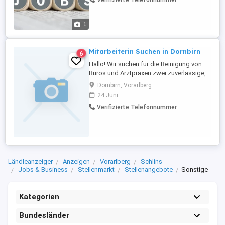
Verifizierte Telefonnummer
und einen Gabelstaplerführerschein.
1
Mitarbeiterin Suchen in Dornbirn
6
Hallo! Wir suchen für die Reinigung von
Büros und Arztpraxen zwei zuverlässige,
vorzugsweise erfahrene weibliche
Dornbirn, Vorarlberg
Mitarbeiterin. Geringfügig anmelden.
24 Juni
Anforderungen: Sprachkenntnisse:
Verifizierte Telefonnummer
Grundkenntnisse der deutschen Sprache
sind erforderlich. Arbeitsweise: Präzise,
eigenständige und gründliche
Arbeitsweise. ...
Ländleanzeiger
Anzeigen
Vorarlberg
Schlins
Jobs & Business
Stellenmarkt
Stellenangebote
Sonstige
Kategorien
Bundesländer