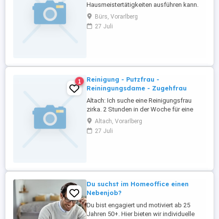
Hausmeistertätigkeiten ausführen kann.
Es wird nur sporadisch gebraucht es sind
Bürs, Vorarlberg
Zimmer zu reinigen, Stiegenhaus putzen,
27 Juli
Rasen mähen und so weiter. Bei Interesse
bitte melden.
Reinigung - Putzfrau -
1
Reiningungsdame - Zugehfrau
Altach: Ich suche eine Reinigungsfrau
zirka. 2 Stunden in der Woche für eine
ältere Frau.
Altach, Vorarlberg
27 Juli
Du suchst im Homeoffice einen
Nebenjob?
Du bist engagiert und motiviert ab 25
Jahren 50+. Hier bieten wir individuelle