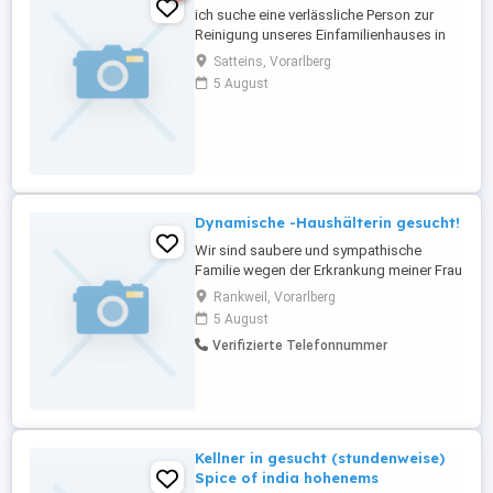
ich suche eine verlässliche Person zur
Reinigung unseres Einfamilienhauses in
Satteins für circa 4 Stunden pro Woche
Satteins, Vorarlberg
bzw. alle Zwei Wochen.
5 August
Deutschkenntnisse und Erfahrung in
Reinigungsarbeiten sind von Vorteil
Dynamische -Haushälterin gesucht!
Wir sind saubere und sympathische
Familie wegen der Erkrankung meiner Frau
suchen wir ab sofort eine dynamische
Rankweil, Vorarlberg
Vertrauenswürdige nette und
5 August
sympathische Haushälterin. Mithilfe bei
Verifizierte Telefonnummer
der Pflege meiner Frau. Es wäre schön,
wenn sie eine pensionistin ohne
Verpflichtungen wären, oder jemand ab 45
wo diese ...
Kellner in gesucht (stundenweise)
Spice of india hohenems