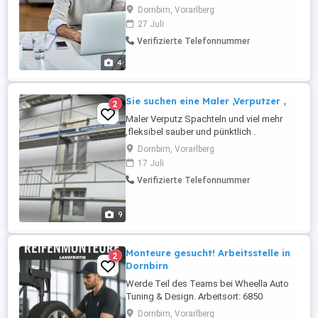
Lösungen zur Steigerung der Vitalität und
Dornbirn, Vorarlberg
Lebensqualität (Longevity)
27 Juli
.Aufgabenbereiche: Beraten und betreuen
Verifizierte Telefonnummer
von Kunden und Interessenten im Bereich
Vitalität und Lebensqualität (Longevity)
4
Allgemeine Bürotätigkeiten ...
Sie suchen eine Maler ,Verputzer ,
2
Maler Verputz Spachteln und viel mehr
,fleksibel sauber und pünktlich .
Dornbirn, Vorarlberg
17 Juli
Verifizierte Telefonnummer
9
Monteure gesucht! Arbeitsstelle in
2
Dornbirn
Werde Teil des Teams bei Wheella Auto
Tuning & Design. Arbeitsort: 6850
Dornbirn Vollzeit | Sofortiger Einstieg
Dornbirn, Vorarlberg