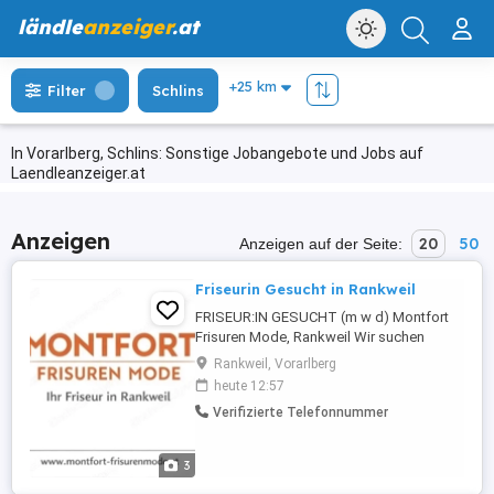
ländle
anzeiger
.at
Filter
Schlins
In Vorarlberg, Schlins: Sonstige Jobangebote und Jobs auf
Laendleanzeiger.at
Anzeigen
20
50
Anzeigen auf der Seite:
Friseurin Gesucht in Rankweil
FRISEUR:IN GESUCHT (m w d) Montfort
Frisuren Mode, Rankweil Wir suchen
ausgebildete Friseur:innen Vollzeit,
Rankweil, Vorarlberg
Teilzeit oder geringfügig. Planbare
heute 12:57
Arbeitszeiten Stammkundschaft &
Verifizierte Telefonnummer
eingespieltes Team Faire Bezahlung +
Trinkgeld Tel: 0699 11322740 jetzt
melden!
3