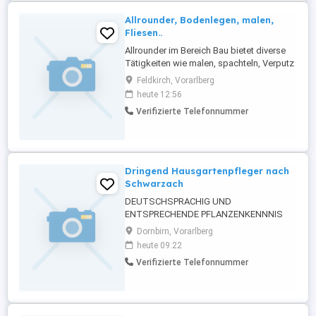
Allrounder, Bodenlegen, malen,
Fliesen..
Allrounder im Bereich Bau bietet diverse
Tätigkeiten wie malen, spachteln, Verputz
Arbeiten, Boden legen sowie verfliesen an.
Feldkirch, Vorarlberg
habe über dreißig Jahre Erfahrung, arbeite
heute 12:56
sauber und gewissenhaft. gerne
Verifizierte Telefonnummer
beantworte ich eure Fragen. Keine
Bewerbungs Anfragen senden bitte!!
Dringend Hausgartenpfleger nach
Schwarzach
DEUTSCHSPRACHIG UND
ENTSPRECHENDE PFLANZENKENNNIS
SIND VORAUSSETZUNG. GERNE AUCH
Dornbirn, Vorarlberg
PENSIONIST MIT ZEIT, DER EIGENE
heute 09:22
GARTENKENNTNIS EINBRINGEN KANN.
Verifizierte Telefonnummer
KEINE WOCHENENDARBEIT UND KEIN
"HECKENSCHNEIDENRA-SENMÄHER"!
HANDWERKLICHE
ALLROUNDKENNTNISSE WILLKOMMEN.
GANZJÄHRIG, VERLÄSSLICH 1 X