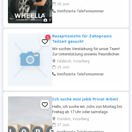
möglich Wir bieten: Abwechslungsreiche
30 Juni
Tätigkeiten Modern ausgestattete
Verifizierte Telefonnummer
Werkstatt Kollegiales Arbeitsumfeld Faire
Bezahlung Du bringst mit: Handwerkliches
1
Geschick ...
Rezeptionistin für Zahnpraxis
1
Teilzeit gesucht
Wir suchen Verstärkung für unser Team!
Zur Unterstützung unseres freundlichen
und engagierten Praxisteams suchen wir
Feldkirch, Vorarlberg
ab sofort eine motivierte und zuverlässige
29 Juni
Rezeptionistin für unsere Zahnpraxis 23
Verifizierte Telefonnummer
Wochenstunden Wenn Sie Freunde am
Umgang mit Menschen haben,
Organisationstalent mitbringen und in
einem ...
Ich suche mini jobb Privat Arbeit
Hallo, ich suche ein Jobs von Montag bis
Freitag ab 17 Uhr oder samstags
ganztägig. Ich mache das immer dann,
Dornbirn, Vorarlberg
wenn ich Tiere auf Baustellen säubere.Wir
27 Juni
besitzen einen Führerschein der Klasse B