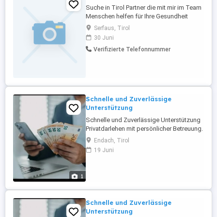
Suche in Tirol Partner die mit mir im Team
Menschen helfen für Ihre Gesundheit
etwas zu tun. Euch erwartet Ausbildung,
Serfaus, Tirol
Unterstützung, ein interessantes,
30 Juni
hochaktuelles Aufgabengebiet und
Verifizierte Telefonnummer
natürlich auch eine ideale Möglichkeit
einen lukrativen Nebenverdienst
aufzubauen, ehrlich und seriös. Anfragen
unter ...
Schnelle und Zuverlässige
Unterstützung
Schnelle und Zuverlässige Unterstützung
Privatdarlehen mit persönlicher Betreuung.
Schnelle Antwort, einfache Abwicklung
Endach, Tirol
und diskreter Service. Kontaktieren Sie
19 Juni
uns für weitere Informationen.
1
Schnelle und Zuverlässige
Unterstützung