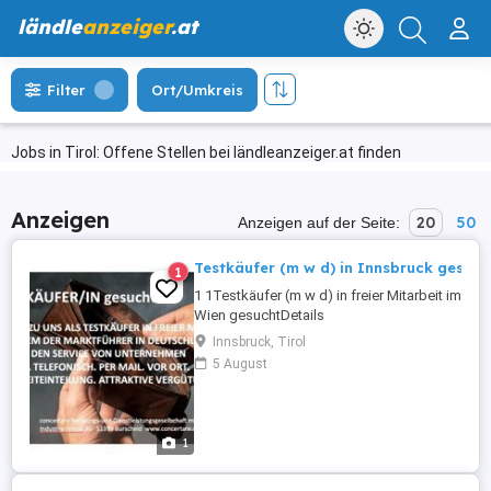
ländle
anzeiger
.at
Filter
Ort/Umkreis
Jobs in Tirol: Offene Stellen bei ländleanzeiger.at finden
Anzeigen
20
50
Anzeigen auf der Seite:
Testkäufer (m w d) in Innsbruck gesuch
1
1 1Testkäufer (m w d) in freier Mitarbeit im Um
Wien gesuchtDetails
BeschäftigungsartProjektarbeitBeschreibungV
Innsbruck, Tirol
Sie Ihr Geld beim Einkaufen.
5 August
Marktforschungsunternehmen concertare such
Servicetester im Automobilbereich. Freie Zeitei
und guter Nebenverdienst. Bitte tragen Sie ...
1