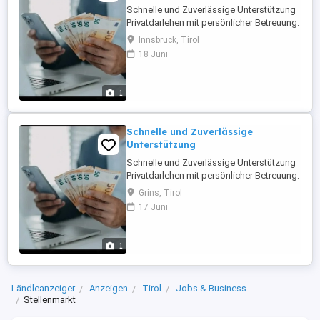
Schnelle und Zuverlässige Unterstützung
Privatdarlehen mit persönlicher Betreuung.
Schnelle Antwort, einfache Abwicklung
Innsbruck, Tirol
und diskreter Service. Kontaktieren Sie
18 Juni
uns für weitere Informationen.
1
Schnelle und Zuverlässige
Unterstützung
Schnelle und Zuverlässige Unterstützung
Privatdarlehen mit persönlicher Betreuung.
Schnelle Antwort, einfache Abwicklung
Grins, Tirol
und diskreter Service. Kontaktieren Sie
17 Juni
uns für weitere Informationen.
1
Ländleanzeiger
Anzeigen
Tirol
Jobs & Business
Stellenmarkt