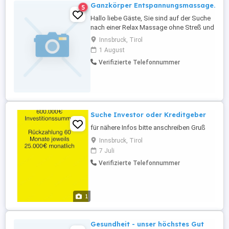
Ganzkörper Entspannungsmassage.
5
Hallo liebe Gäste, Sie sind auf der Suche
nach einer Relax Massage ohne Streß und
mit viel Gefühl und Ruhe?Dann sind Sie
Innsbruck, Tirol
bei mir genau richtig. Ich freue mich auf
1 August
Euren Anruf. 0650 4325239
Verifizierte Telefonnummer
Suche Investor oder Kreditgeber
für nähere Infos bitte anschreiben Gruß
Innsbruck, Tirol
7 Juli
Verifizierte Telefonnummer
1
Gesundheit - unser höchstes Gut