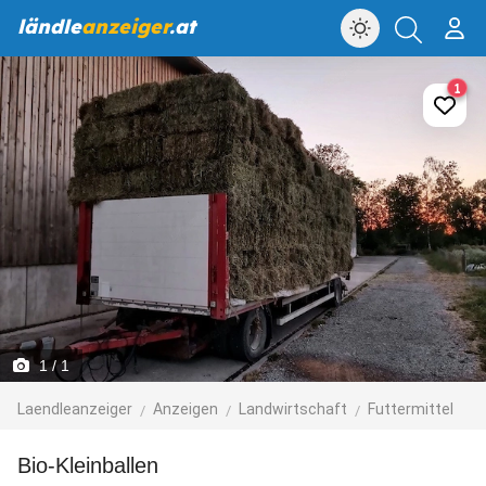
ländle
anzeiger
.at
1
1
/ 1
Laendleanzeiger
Anzeigen
Landwirtschaft
Futtermittel
Bio-Kleinballen