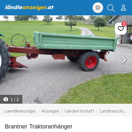
ländle
anzeiger
.at
3
1
/ 2
Laendleanzeiger
Anzeigen
Landwirtschaft
Landmaschinen & Zubehör
Brantner Traktoranhánger