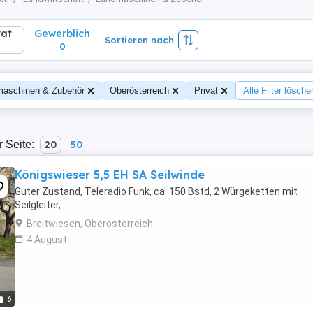
vat
Gewerblich
Sortieren nach
0
aschinen & Zubehör
Oberösterreich
Privat
Alle Filter lösche
r Seite:
20
50
Königswieser 5,5 EH SA Seilwinde
Guter Zustand, Teleradio Funk, ca. 150 Bstd, 2 Würgeketten mit
Seilgleiter,
Breitwiesen, Oberösterreich
4 August
6