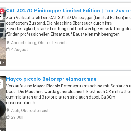
CAT 301.7D Minibagger Limited Edition | Top-Zusta
1
Zum Verkauf steht ein CAT 301.7D Minibagger (Limited Edition) in 
gepflegtem Zustand. Die Maschine überzeugt durch ihre
Zuverlässigkeit, starke Leistung und hochwertige Ausstattung ide
für den professionellen Einsatz auf Baustellen mit beengten
Platzverhältnissen. Technische Daten & Ausstattung: Baujahr: ...
Andrichsberg, Oberösterreich
4 August
4
Mayco piccolo Betonsprietzmaschine
Verkaufe eine Mayco Piccolo Betonspritzmaschine mit Schlauch 
Düse . Die Maschine wurde generalsaniert. Elektrisch OK mit ruttler
gummiplatten und 3 rotor platten sind auch dabei. Ca 30m
düsenschlauch.
Aich, Oberösterreich
29 Juli