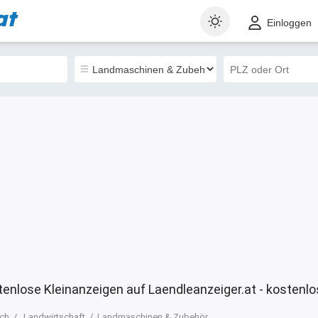
at
t
Gewerblich
Sortieren nach
Einloggen
0
enlose Kleinanzeigen auf Laendleanzeiger.at - kostenlo
ich
Landwirtschaft
Landmaschinen & Zubehör