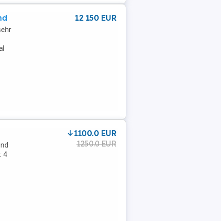
nd
12 150 EUR
sehr
al
1100.0 EUR
1250.0 EUR
und
. 4