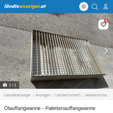
ländle
anzeiger
.at
3
1
/ 3
Laendleanzeiger
Anzeigen
Landwirtschaft
landwirtschaftliches Zubehör
Ölauffangwanne - Palettenauffangwanne