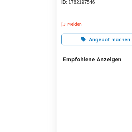
ID
: 1782197546
Melden
Angebot machen
Empfohlene Anzeigen
Steyr 180 bj50 Motor neu
aufgebaut
Fußach