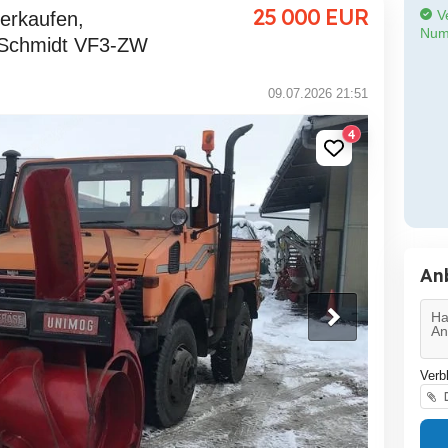
25 000
EUR
Ve
Num
e Schmidt VF3-ZW
09.07.2026 21:51
4
An
Verb
D