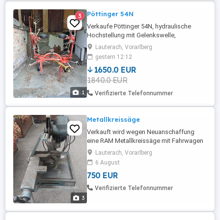
Pöttinger 54N
3
Verkaufe Pöttinger 54N, hydraulische
Hochstellung mit Gelenkswelle,
mechanische Grenzstreu-Einrichtung,
Lauterach, Vorarlberg
Arbeitsbreite 5,4m, sofort Einsatz bereit
gestern 12:12
1650.0 EUR
1840.0 EUR
1
Verifizierte Telefonnummer
Metallkreissäge
Verkauft wird wegen Neuanschaffung
eine RAM Metallkreissäge mit Fahrwagen
und 2 Sägeblättern 300mm in
Lauterach, Vorarlberg
funktionsfähigem Zustand. Ca. 110mm
6 August
Spannbreite, Schmierpumpe und Kabel
750 EUR
inkl. Phasenwender neu. Antrieb 400V
1,5KW, 2 Geschwindigkeiten
Verifizierte Telefonnummer
3