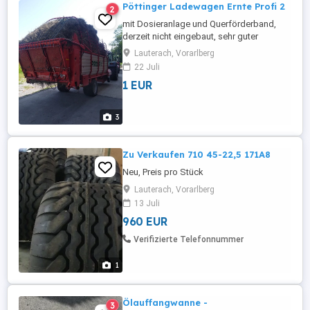
Pöttinger Ladewagen Ernte Profi 2
2
mit Dosieranlage und Querförderband,
derzeit nicht eingebaut, sehr guter
Zustand, Baujahr 1996, sofort
Lauterach, Vorarlberg
einsatzbereit, günstig abzugeben
22 Juli
1 EUR
3
Zu Verkaufen 710 45-22,5 171A8
Neu, Preis pro Stück
Lauterach, Vorarlberg
13 Juli
960 EUR
Verifizierte Telefonnummer
1
Ölauffangwanne -
3