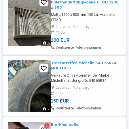
Palettenauffangwanne CEMO 1200
x 800
Maße 1200 x 800 mm 150 Ltr. Hersteller
CEMO
Lauterach, Vorarlberg
11 Juli
100 EUR
3
Verifizierte Telefonnummer
Traktorreifen Michelin 540 65R24
MULTIBIB
Verkaufe 2 Traktorreifen der Marke
Michelin mit der größe 540 65R24
Produktionsdatum 43. Woche 2008 Bei
Lauterach, Vorarlberg
Interesse oder fragen gerne Melden. Mfg
7 Juli
Fabian
150 EUR
Verifizierte Telefonnummer
7
Bio-Kleinballen
1