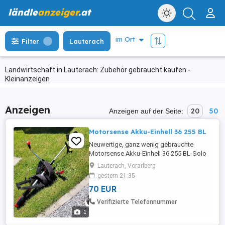
ländle
anzeiger
.at
Filter
Lauterach
Landwirtschaft in Lauterach: Zubehör gebraucht kaufen -
Kleinanzeigen
Anzeigen
20
50
Anzeigen auf der Seite:
Motorsense Akku-Einhell 36 255 BL
Neuwertige, ganz wenig gebrauchte
Motorsense Akku-Einhell 36 255 BL-Solo
Power X-Change 18 V mit Originalzubehör
Lauterach, Vorarlberg
verkaufen = mit Fadenspule mit
gestern 21:35
Tipautomatik, mit hochwertigem 3-Zahn-
70 EUR
Messer, ohne Akku und ohne Ladegerät.
Verifizierte Telefonnummer
1