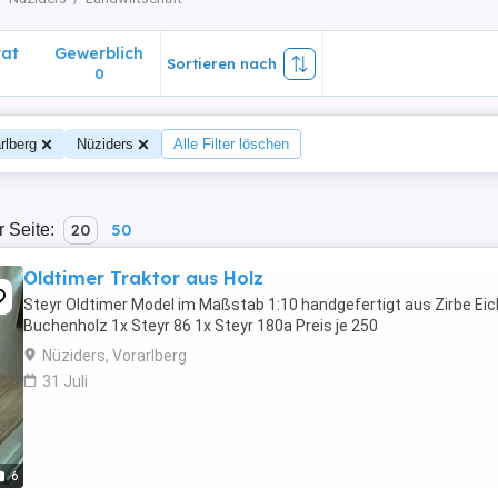
vat
Gewerblich
Sortieren nach
0
rlberg
Nüziders
Alle Filter löschen
r Seite:
20
50
Oldtimer Traktor aus Holz
Steyr Oldtimer Model im Maßstab 1:10 handgefertigt aus Zirbe Ei
Buchenholz 1x Steyr 86 1x Steyr 180a Preis je 250
Nüziders, Vorarlberg
31 Juli
6