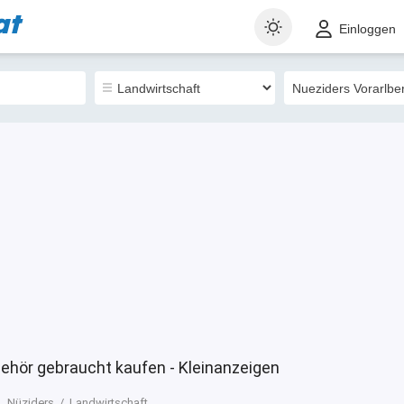
at
t
Gewerblich
Sortieren nach
Einloggen
0
behör gebraucht kaufen - Kleinanzeigen
Nüziders
Landwirtschaft