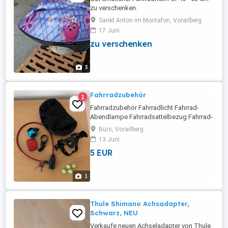
zu verschenken.
Sankt Anton im Montafon, Vorarlberg
17 Juni
zu verschenken
3
Fahrradzubehör
1
Fahrradzubehör Fahrradlicht Fahrrad-
Abendlampe Fahrradsattelbezug Fahrrad-
Flaschenhalter Fahrradschloss mit zwei
Bürs, Vorarlberg
Schlüsseln Fahrradklingel Alles neu
13 Juni
5 EUR
1
Thule Shimano Achsadapter,
Schwarz, NEU
Verkaufe neuen Achseladapter von Thule