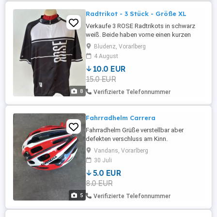
Radtrikot - 3 Stück - Größe XL
Verkaufe 3 ROSE Radtrikots in schwarz
weiß. Beide haben vorne einen kurzen
Reißverschluss und sind hinten verlängert.
Bludenz, Vorarlberg
Beide haben hinten einen Reißverschluss
4 August
und ein kleines Fach. Die Grüße ist mit XXL
10.0 EUR
auf dem Trikot angegeben. Entspricht
15.0 EUR
aber Größe L, maximal XL. Beide Trikots
sind gebraucht. Nähte ...
8
Verifizierte Telefonnummer
Fahrradhelm Carrera
Fahrradhelm Grüße verstellbar aber
defekten verschluss am Kinn.
Vandans, Vorarlberg
30 Juli
5.0 EUR
8.0 EUR
5
Verifizierte Telefonnummer