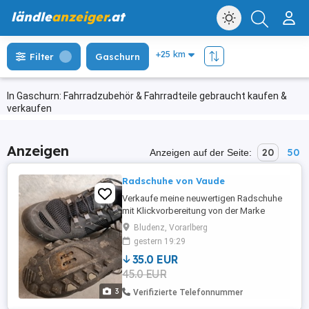
ländle
anzeiger
.at
Filter
Gaschurn
In Gaschurn: Fahrradzubehör & Fahrradteile gebraucht kaufen &
verkaufen
Anzeigen
20
50
Anzeigen auf der Seite:
Radschuhe von Vaude
Verkaufe meine neuwertigen Radschuhe
mit Klickvorbereitung von der Marke
Vaude Grösse 41. Neupreis 185 Euro.
Bludenz, Vorarlberg
gestern 19:29
35.0 EUR
45.0 EUR
3
Verifizierte Telefonnummer