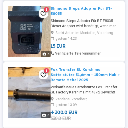
Shimano Steps Adapter Für BT-
1
E8035
Shimano Steps Adapter Für BT-E8035.
Dieser Adapter wird benötigt, wenn man
den heraus genommenen Akku von einem
Sankt Anton im Montafon, Vorarlberg
Shimano E Bike laden will.
gestern 14:23
15 EUR
Verifizierte Telefonnummer
3
Fox Transfer SL Karshima
1
Sattelstütze 31,6mm - 150mm Hub +
Remote Hebel 2025
Verkaufe neue Sattelstütze Fox Transfer
SL Factory Karshima mit 437g Gewicht!
31,6mm Durchmesser und einen Hub von
Vandans, Vorarlberg
150mm! Gesamtlänge ist 480mm.
gestern 13:09
Inklusive Fox Racing Shox Transfer
300.0 EUR
einfach Remote Hebel
6
330.0 EUR