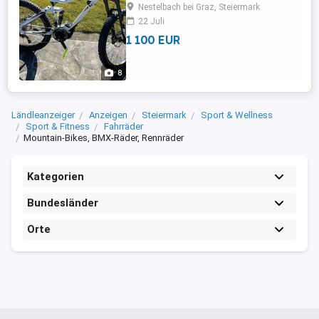
Lithium-Ionen, 400 Wh Schaltung
Nestelbach bei Graz, Steiermark
Übersetzung Vorn: 2x44 32; hinten: 10fach
22 Juli
Shimano XT (11x36) Display Größe
1 100 EUR
Yamaha 3,2 Zoll Software -Stand Yamaha
Standard k. A. AUSSTATTUNG Größen
Rahmenmaterial 40 44 48 52 Aluminium
8
Gabel ...
Ländleanzeiger
Anzeigen
Steiermark
Sport & Wellness
Sport & Fitness
Fahrräder
Mountain-Bikes, BMX-Räder, Rennräder
Kategorien
Bundesländer
Orte