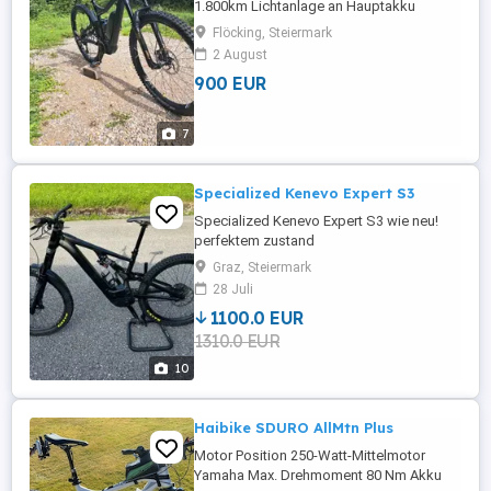
1.800km Lichtanlage an Hauptakku
angeschlossen. Dämpferupgrade Original
Flöcking, Steiermark
liegt bei. Komplett XTR Hx 1501 Laufräder
2 August
Hab das Geschoss mit 1.000km gekauft
900 EUR
und viel Liebe reingesteckt. Neue
Bremsbeläge Neue Bremsscheibe Vorne
Neuer Reifen hinten Neuer Dämpfer Dpx2
7
Tublessumbau Gabelservice ...
Specialized Kenevo Expert S3
Specialized Kenevo Expert S3 wie neu!
perfektem zustand
Graz, Steiermark
28 Juli
1100.0 EUR
1310.0 EUR
10
Haibike SDURO AllMtn Plus
Motor Position 250-Watt-Mittelmotor
Yamaha Max. Drehmoment 80 Nm Akku