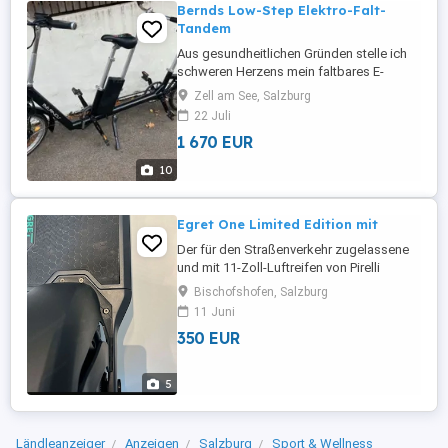
Bernds Low-Step Elektro-Falt-
Tandem
Aus gesundheitlichen Gründen stelle ich
schweren Herzens mein faltbares E-
Tandem zum Verkauf frei. Besonders
Zell am See, Salzburg
hochwertige Ausstattung. Baujahr
22 Juli
gekauft: Mai 2019 Kaufpreis betrug über
1 670 EUR
9600 Euro. In 6 Jahren hat das E-Tandem
lediglich rund 1800 Kilometer auf dem
10
Tacho was für den Zeitraum von 3 Jahren
...
Egret One Limited Edition mit
Der für den Straßenverkehr zugelassene
und mit 11-Zoll-Luftreifen von Pirelli
ausgestattete Egret One bietet optimalen
Bischofshofen, Salzburg
Fahrspaß und Komfort. Der Egret One
11 Juni
verfügt über hydraulische Schaeffler B-
350 EUR
Safe Felgenbremsen, deren Bremshebel
vollständig in das Bedienmodul und den
Gasgriff integriert sind. Der ...
5
Ländleanzeiger
Anzeigen
Salzburg
Sport & Wellness