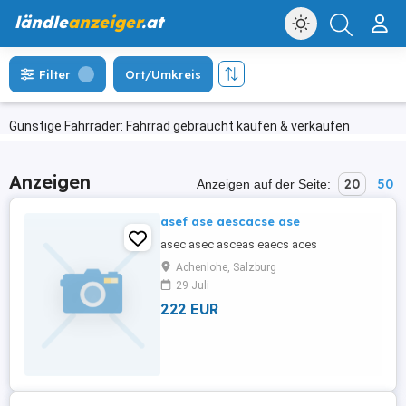
ländle
anzeiger
.at
Filter
Ort/Umkreis
Günstige Fahrräder: Fahrrad gebraucht kaufen & verkaufen
Anzeigen
20
50
Anzeigen auf der Seite:
asef ase aescacse ase
asec asec asceas eaecs aces
Achenlohe, Salzburg
29 Juli
222 EUR