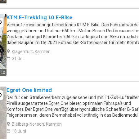
10
KTM E-Trekking 10 E-Bike
Verkaufe mein sehr gut erhaltenes KTM E-Bike. Das Fahrrad wurde
wenig gefahren und hat nur 660 km. Motor: Bosch Performance Li
Zustand: sehr gut Kilometer: 660 km Ladegerät und Akku natürlich
dabei Baujahr: mitte 2021 Extras: Gel-Sattelpolster für mehr Komf
KTM Helm Factory Character ...
Klagenfurt, Kärnten
21 Juli
10
Egret One limited
Der für den Straßenverkehr zugelassene und mit 11-Zoll-Luftreife
Pirelli ausgestattete Egret One bietet optimalen Fahrspaß und
Komfort. Der Egret One verfügt über hydraulische Schaeffler B-Sa
Felgenbremsen, deren Bremshebel vollständig in das Bedienmodul
den Gasgriff integriert sind. Der ...
Bleiberg-Nötsch, Kärnten
16 Juni