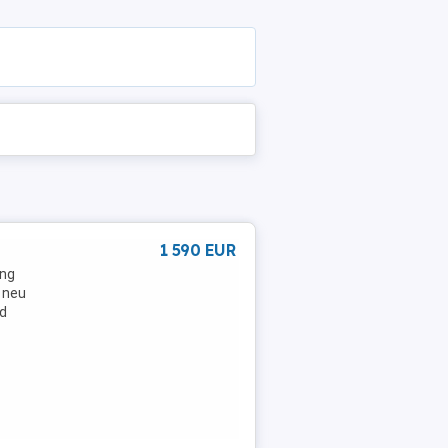
1 590 EUR
ung
 neu
ad