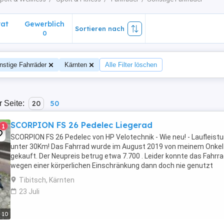
vat
Gewerblich
Sortieren nach
0
nstige Fahrräder
Kärnten
Alle Filter löschen
r Seite:
20
50
SCORPION FS 26 Pedelec Liegerad
1
SCORPION FS 26 Pedelec von HP Velotechnik - Wie neu! - Laufleist
unter 30Km! Das Fahrrad wurde im August 2019 von meinem Onkel
gekauft. Der Neupreis betrug etwa 7.700 . Leider konnte das Fahrr
wegen einer körperlichen Einschränkung dann doch nie genutzt
werden. Letztes Jahr war das Fahrrad ...
Tibitsch, Kärnten
23 Juli
10