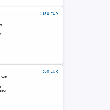
1 150 EUR
ne
ort
350 EUR
n von
fe
 und