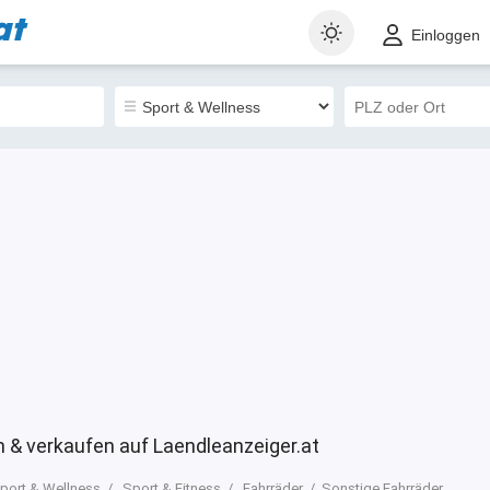
at
t
Gewerblich
Sortieren nach
Einloggen
0
n & verkaufen auf Laendleanzeiger.at
port & Wellness
Sport & Fitness
Fahrräder
Sonstige Fahrräder