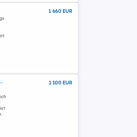
1 660 EUR
rgo
it:
-
1 100 EUR
sich
.
ist
n.