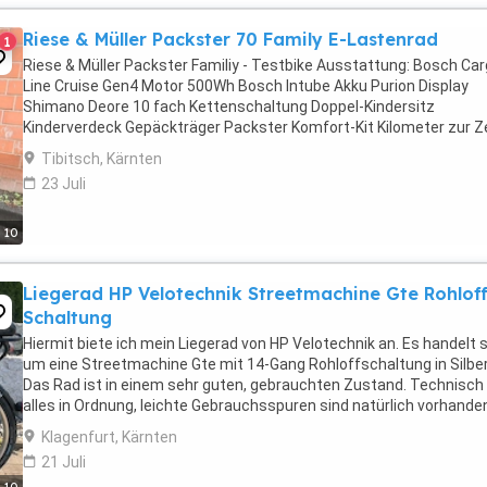
Riese & Müller Packster 70 Family E-Lastenrad
1
Riese & Müller Packster Familiy - Testbike Ausstattung: Bosch Ca
Line Cruise Gen4 Motor 500Wh Bosch Intube Akku Purion Display
Shimano Deore 10 fach Kettenschaltung Doppel-Kindersitz
Kinderverdeck Gepäckträger Packster Komfort-Kit Kilometer zur Ze
16 km
Tibitsch, Kärnten
23 Juli
10
Liegerad HP Velotechnik Streetmachine Gte Rohloff
Schaltung
Hiermit biete ich mein Liegerad von HP Velotechnik an. Es handelt 
um eine Streetmachine Gte mit 14-Gang Rohloffschaltung in Silber
Das Rad ist in einem sehr guten, gebrauchten Zustand. Technisch 
alles in Ordnung, leichte Gebrauchsspuren sind natürlich vorhande
Das Liegerad besitzt eine ...
Klagenfurt, Kärnten
21 Juli