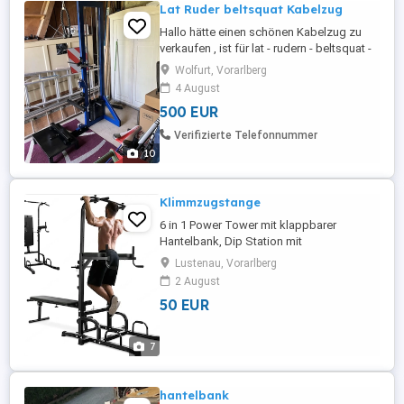
Lat Ruder beltsquat Kabelzug
Hallo hätte einen schönen Kabelzug zu
verkaufen , ist für lat - rudern - beltsquat -
Waden ect ! Plattform ist abnehmbar und
Wolfurt, Vorarlberg
alle Griffe verstellbar , muss nur eine
4 August
normale hantelbank verwendet werden
500 EUR
zum sitzen . Abholung wäre in 6850
Dornbirn Österreich (ca 10 km von Lindau
Verifizierte Telefonnummer
am Bodensee entfernt ) Gerät ...
10
Klimmzugstange
6 in 1 Power Tower mit klappbarer
Hantelbank, Dip Station mit
Klimmzugstange & 7 verstellbaren Höhen,
Lustenau, Vorarlberg
Kraftstation freistehend, Kraftturm
2 August
Sportgeräte für Zuhause & Fitnessstudio
50 EUR
7
hantelbank