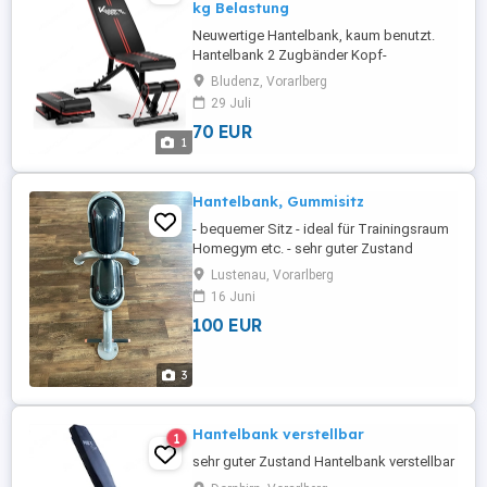
kg Belastung
Neuwertige Hantelbank, kaum benutzt.
Hantelbank 2 Zugbänder Kopf-
Nackenstütze Schienbeinhalterung
Bludenz, Vorarlberg
29 Juli
70 EUR
1
Hantelbank, Gummisitz
- bequemer Sitz - ideal für Trainingsraum
Homegym etc. - sehr guter Zustand
Lustenau, Vorarlberg
16 Juni
100 EUR
3
Hantelbank verstellbar
1
sehr guter Zustand Hantelbank verstellbar