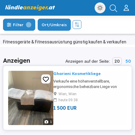
ländle
anzeiger
.at
Filter
Ort/Umkreis
Fitnessgeräte & Fitnessausrüstung günstig kaufen & verkaufen
Anzeigen
20
50
Anzeigen auf der Seite:
Gharieni Kosmetikliege
Verkaufe eine höhenverstellbare,
ergonomische beheizbare Liege von
Gharieni (2 m lang, 80 cm breit) - ideal für
Wien, Wien
Massagen, kosmetische Behandlungen
heute 09:38
oder auch zur eigenen Entspannung. Die
1 500 EUR
großzügige, komfortable weiche
Liegefläche und die flexible
Höhenverstellung sorgen für maximalen
1
Komfort und einen ...