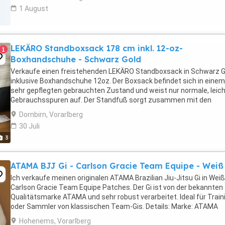
1 August
LEKÄRO Standboxsack 178 cm inkl. 12-oz-
1
Boxhandschuhe - Schwarz Gold
Verkaufe einen freistehenden LEKÄRO Standboxsack in Schwarz G
inklusive Boxhandschuhe 12oz. Der Boxsack befindet sich in einem
sehr gepflegten gebrauchten Zustand und weist nur normale, leic
Gebrauchsspuren auf. Der Standfuß sorgt zusammen mit den
Saugnäpfen und dem gefederten Dämpfungssystem ...
Dornbirn, Vorarlberg
30 Juli
3
ATAMA BJJ Gi - Carlson Gracie Team Equipe - Weiß
Ich verkaufe meinen originalen ATAMA Brazilian Jiu-Jitsu Gi in Weiß
Carlson Gracie Team Equipe Patches. Der Gi ist von der bekannten
Qualitätsmarke ATAMA und sehr robust verarbeitet. Ideal für Train
oder Sammler von klassischen Team-Gis. Details: Marke: ATAMA
Team: Carlson Gracie Equipe Farbe: ...
Hohenems, Vorarlberg