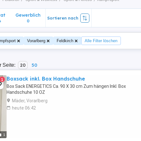
vat
Gewerblich
Sortieren nach
6
0
mpfsport
Vorarlberg
Feldkirch
Alle Filter löschen
r Seite:
20
50
Boxsack inkl. Box Handschuhe
1
Box Sack ENERGETICS Ca. 90 X 30 cm Zum hängen Inkl. Box
Handschuhe 10 OZ
Mäder, Vorarlberg
heute 06:42
1