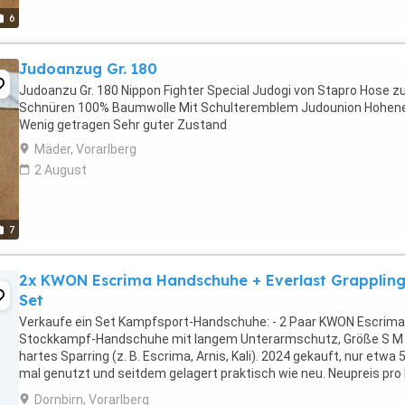
6
Judoanzug Gr. 180
Judoanzu Gr. 180 Nippon Fighter Special Judogi von Stapro Hose 
Schnüren 100% Baumwolle Mit Schulteremblem Judounion Hohe
Wenig getragen Sehr guter Zustand
Mäder, Vorarlberg
2 August
7
2x KWON Escrima Handschuhe + Everlast Grapplin
Set
Verkaufe ein Set Kampfsport-Handschuhe: - 2 Paar KWON Escrima
Stockkampf-Handschuhe mit langem Unterarmschutz, Größe S M 
hartes Sparring (z. B. Escrima, Arnis, Kali). 2024 gekauft, nur etwa 5
mal genutzt und seitdem gelagert praktisch wie neu. Neupreis pro
knapp 40 . - 1 Paar Everlast ...
Dornbirn, Vorarlberg