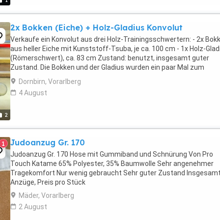
1
2x Bokken (Eiche) + Holz-Gladius Konvolut
Verkaufe ein Konvolut aus drei Holz-Trainingsschwertern: - 2x Bok
aus heller Eiche mit Kunststoff-Tsuba, je ca. 100 cm - 1x Holz-Glad
(Römerschwert), ca. 83 cm Zustand: benutzt, insgesamt guter
Zustand. Die Bokken und der Gladius wurden ein paar Mal zum
Kontaktsparring genutzt und haben entsprechende ...
Dornbirn, Vorarlberg
4 August
2
Judoanzug Gr. 170
1
Judoanzug Gr. 170 Hose mit Gummiband und Schnürung Von Pro
Touch Katame 65% Polyester, 35% Baumwolle Sehr angenehmer
Tragekomfort Nur wenig gebraucht Sehr guter Zustand Insgesamt
Anzüge, Preis pro Stück
Mäder, Vorarlberg
2 August