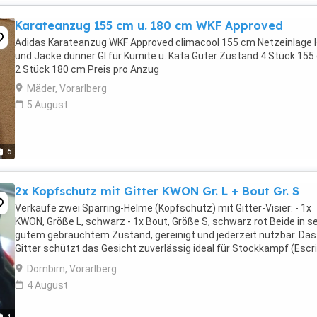
Karateanzug 155 cm u. 180 cm WKF Approved
Adidas Karateanzug WKF Approved climacool 155 cm Netzeinlage
und Jacke dünner GI für Kumite u. Kata Guter Zustand 4 Stück 155
2 Stück 180 cm Preis pro Anzug
Mäder, Vorarlberg
5 August
6
2x Kopfschutz mit Gitter KWON Gr. L + Bout Gr. S
Verkaufe zwei Sparring-Helme (Kopfschutz) mit Gitter-Visier: - 1x
KWON, Größe L, schwarz - 1x Bout, Größe S, schwarz rot Beide in s
gutem gebrauchtem Zustand, gereinigt und jederzeit nutzbar. Das
Gitter schützt das Gesicht zuverlässig ideal für Stockkampf (Esc
Arnis), Vollkontakt-Sparring ...
Dornbirn, Vorarlberg
4 August