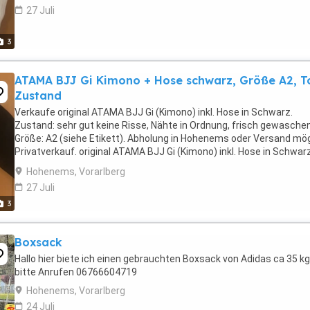
27 Juli
3
ATAMA BJJ Gi Kimono + Hose schwarz, Größe A2, T
Zustand
Verkaufe original ATAMA BJJ Gi (Kimono) inkl. Hose in Schwarz.
Zustand: sehr gut keine Risse, Nähte in Ordnung, frisch gewaschen
Größe: A2 (siehe Etikett). Abholung in Hohenems oder Versand mög
Privatverkauf. original ATAMA BJJ Gi (Kimono) inkl. Hose in Schwarz
Zustand: sehr gut keine Risse, ...
Hohenems, Vorarlberg
27 Juli
3
Boxsack
Hallo hier biete ich einen gebrauchten Boxsack von Adidas ca 35 kg
bitte Anrufen 06766604719
Hohenems, Vorarlberg
24 Juli