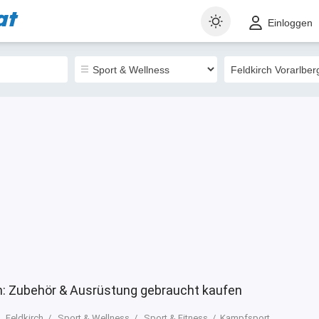
at
t
Gewerblich
Sortieren nach
Einloggen
0
h: Zubehör & Ausrüstung gebraucht kaufen
Feldkirch
Sport & Wellness
Sport & Fitness
Kampfsport