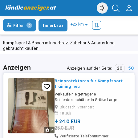
ländle
anzeiger
.at
Filter
3
Innerbraz
Kampfsport & Boxen in Innerbraz: Zubehör & Ausrüstung
gebraucht kaufen
Anzeigen
20
50
Anzeigen auf der Seite:
Beinprotektoren für Kampfsport-
training neu
Verkaufe nie getragene
Schienbeinschützer in Größe Large.
Schwarz. Original verpackt. Versand
Bludesch, Vorarlberg
gegen Übernahme der Kosten möglich.
18 Juli
24.0 EUR
25.0 EUR
2
Verifizierte Telefonnummer