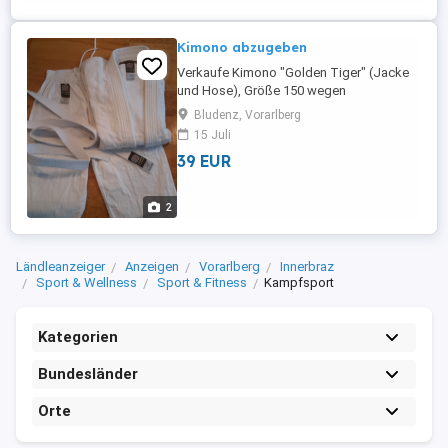
Kimono abzugeben
Verkaufe Kimono "Golden Tiger" (Jacke
und Hose), Größe 150 wegen
Hobbyaufgabe. Die Jacke wurde während
Bludenz, Vorarlberg
drei Trainings getragen, Hose ist noch
15 Juli
ungebraucht.
39 EUR
2
Ländleanzeiger
Anzeigen
Vorarlberg
Innerbraz
Sport & Wellness
Sport & Fitness
Kampfsport
Kategorien
Bundesländer
Orte