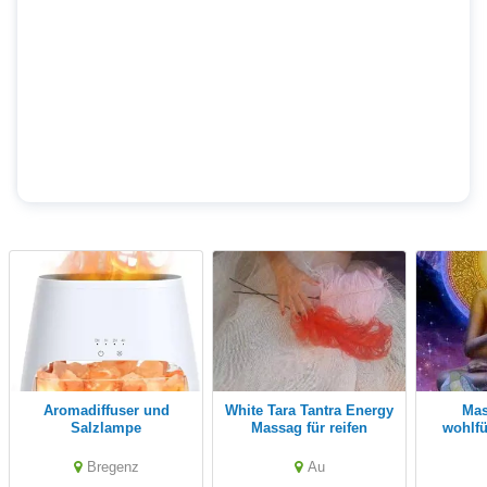
Aromadiffuser und
white Tara Tantra Energy
Massagen zum
Salzlampe
Massag für reifen
wohlfü
Menschen mit lebens
Erfahrung 50+
Bregenz
Au