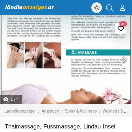
ländle
anzeiger
.at
45
1
/ 4
Laendleanzeiger
Anzeigen
Sport & Wellness
Wellness & Gesundheit
Thaimassage, Fussmassage, Lindau-Insel;