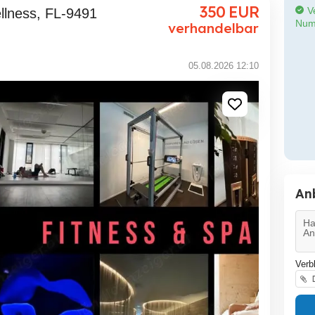
350
EUR
Ve
Num
verhandelbar
05.08.2026 12:10
An
Verb
D