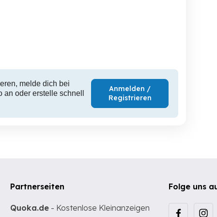
Softub Poseidon
Softub Whirlpool
Fußs
Whirlpool inklusive
Zubehör
Feldkirch
Feldkirch
F
7,300 EUR
3,500 EUR
1
eren, melde dich bei
Anmelden /
 an oder erstelle schnell
Registrieren
Partnerseiten
Folge uns a
Quoka.de
- Kostenlose Kleinanzeigen