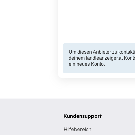
Day-Spa: Naturbadeteich-
Sonnenliegen-Hallenbad
und Außensauna
Zwischenwasser
20 EUR
Um diesen Anbieter zu kontakti
deinem ländleanzeiger.at Konto
ein neues Konto.
Kundensupport
Hilfebereich