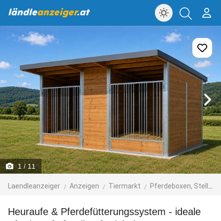
ländle
anzeiger
.at
1
/ 11
Laendleanzeiger
Anzeigen
Tiermarkt
Pferdeboxen, Stellplätze
Heuraufe & Pferdefütterungssystem - ideale