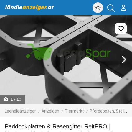
ländle
anzeiger
.at
1
/ 10
Laendleanzeiger
Anzeigen
Tiermarkt
Pferdeboxen, Stellplätze
Paddockplatten & Rasengitter ReitPRO |