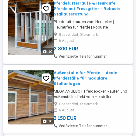
Pferdefutterraufe & Heuraufe
Pferde mit Fressgitter - Robuste
Stallausstattung
Pferdefutterraufen vom Hersteller |
Heuraufen für Pferde | Robuste
Futterlösungen für Offenstall, Paddock &
Gossendorf, Steiermark
Weide Professionelle Pferdefutterraufen
6 August
direkt aus eigener Produktion Sie suchen
2 800 EUR
eine langlebige und stabile Lösung für die
10
tägliche Pferdefütterung? Unsere
Verifizierte Telefonnummer
Pferdefutterraufen und Heuraufen werden
...
Außenställe für Pferde - ideale
Pferdeställe für modulare
Stallanlagen
MEGA ANGEBOT Pferdeboxen kaufen und
Außenställe direkt vom Hersteller
Hochwertige Pferdeboxen, Außenboxen
Gossendorf, Steiermark
und modulare Stallanlagen für private
6 August
Pferdehalter, Reitbetriebe und
3 150 EUR
professionelle Pferdehöfe. Ideal für
10
Paddockboxen, Offenställe und moderne
Verifizierte Telefonnummer
Pferdehaltung im Außenbereich. Unsere
Außenställe ...