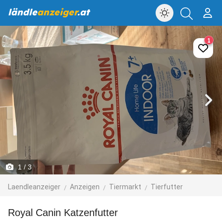
ländle
anzeiger
.at
1
1
/ 3
Laendleanzeiger
Anzeigen
Tiermarkt
Tierfutter
Royal Canin Katzenfutter