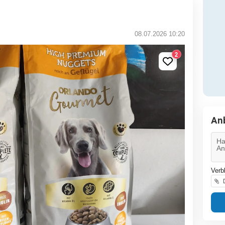
08.07.2026 10:20
2
An
Verb
D