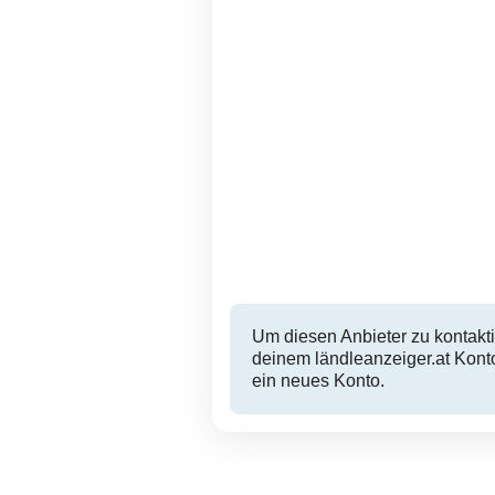
Gelegentliche
Hübscher Siam Kater 16
Hundebetreuung gesucht
Spaziergänge &
Urlaubsbetreuung
Dornbirn
Um diesen Anbieter zu kontakti
deinem ländleanzeiger.at Konto
ein neues Konto.