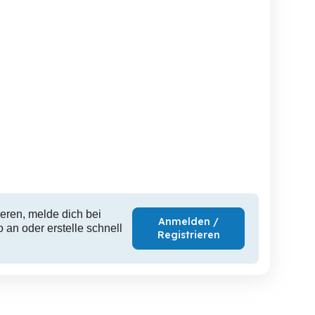
Zwergziegen
Herme
Monate sucht neues
Zuhause
Hard
Bezau
D
eren, melde dich bei
Anmelden /
 an oder erstelle schnell
Registrieren