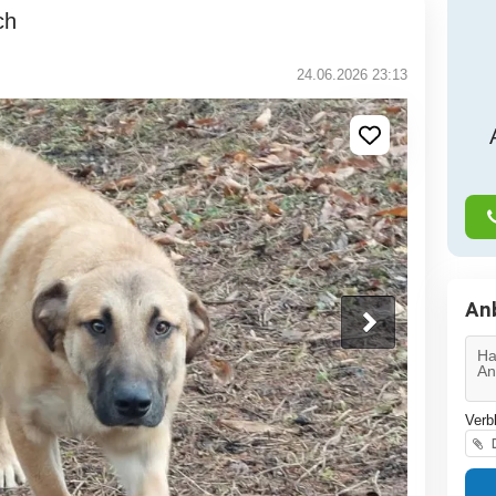
ch
24.06.2026 23:13
An
Verb
D