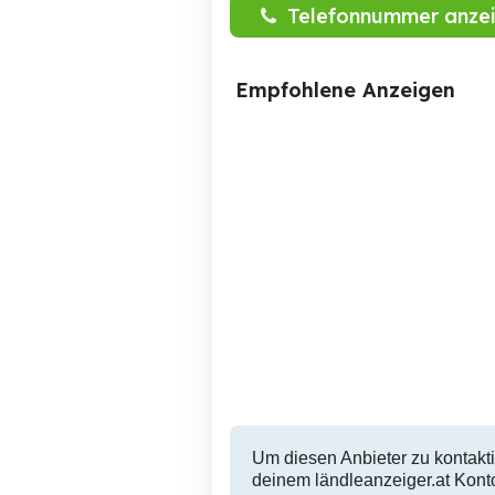
Telefonnummer anze
Empfohlene Anzeigen
Ragdoll-Kätzchen zur
Niedliche Bengalkätzchen
Adoption
Wien
Um diesen Anbieter zu kontakti
deinem ländleanzeiger.at Konto