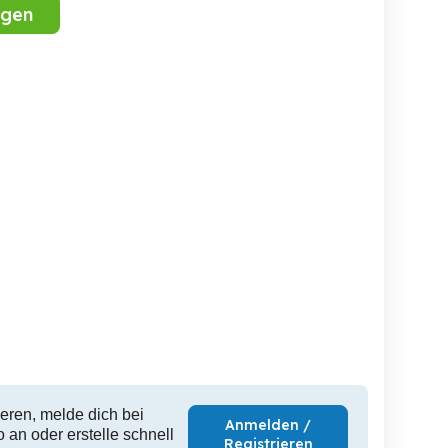
igen
Perserkätzchen zur
Abagail und Bongo -
zur Adoption
Adoption
NOTFALL
Wien
Wien
eren, melde dich bei
Anmelden /
 an oder erstelle schnell
Registrieren