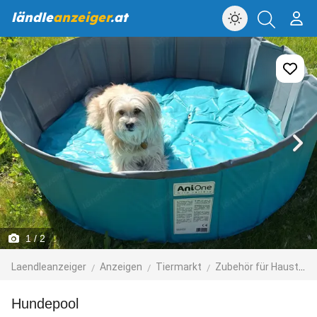
ländle
anzeiger
.at
1
/ 2
Laendleanzeiger
Anzeigen
Tiermarkt
Zubehör für Haustiere
Hundepool