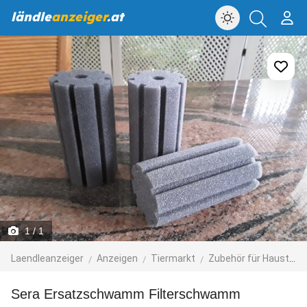
ländle
anzeiger
.at
1
/ 1
Laendleanzeiger
Anzeigen
Tiermarkt
Zubehör für Haustiere
Sera Ersatzschwamm Filterschwamm