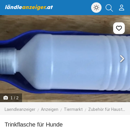
ländle
anzeiger
.at
1
/ 2
Laendleanzeiger
Anzeigen
Tiermarkt
Zubehör für Haustiere
Trinkflasche für Hunde