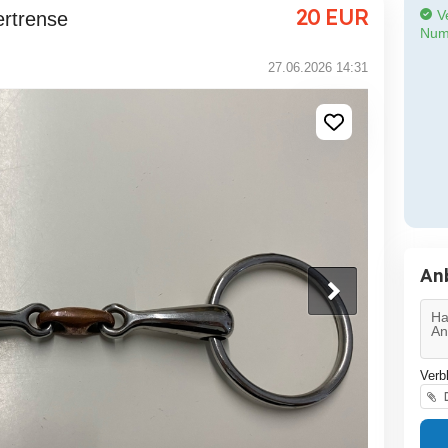
20
EUR
Ve
ertrense
Num
27.06.2026 14:31
An
Verb
D