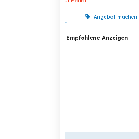
Melden
Angebot machen
Empfohlene Anzeigen
Verkaufe Busse
Dressursattel
Sulz
299 EUR