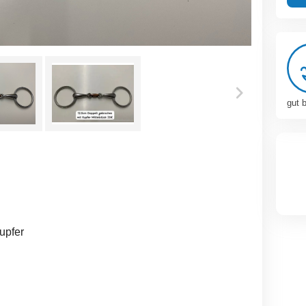
gut 
upfer