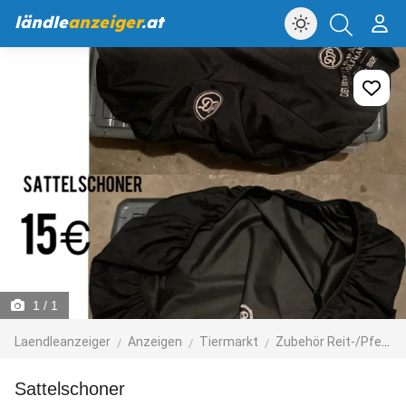
ländle
anzeiger
.at
1
/ 1
Laendleanzeiger
Anzeigen
Tiermarkt
Zubehör Reit-/Pferdesport
Sattelschoner