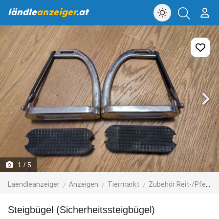
ländle
anzeiger
.at
1
/ 5
Laendleanzeiger
Anzeigen
Tiermarkt
Zubehör Reit-/Pferdesport
Steigbügel (Sicherheitssteigbügel)